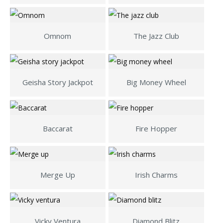
Omnom
The Jazz Club
Geisha Story Jackpot
Big Money Wheel
Baccarat
Fire Hopper
Merge Up
Irish Charms
Vicky Ventura
Diamond Blitz