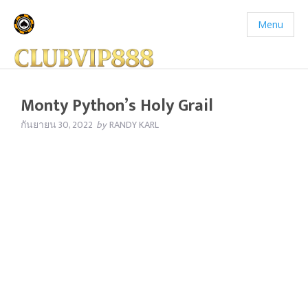
Menu
Monty Python’s Holy Grail
กันยายน 30, 2022
by
RANDY KARL