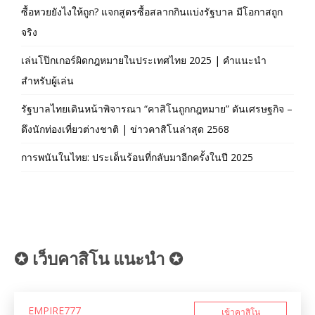
ซื้อหวยยังไงให้ถูก? แจกสูตรซื้อสลากกินแบ่งรัฐบาล มีโอกาสถูก
จริง
เล่นโป๊กเกอร์ผิดกฎหมายในประเทศไทย 2025 | คำแนะนำ
สำหรับผู้เล่น
รัฐบาลไทยเดินหน้าพิจารณา “คาสิโนถูกกฎหมาย” ดันเศรษฐกิจ –
ดึงนักท่องเที่ยวต่างชาติ | ข่าวคาสิโนล่าสุด 2568
การพนันในไทย: ประเด็นร้อนที่กลับมาอีกครั้งในปี 2025
✪ เว็บคาสิโน แนะนำ ✪
EMPIRE777
เข้าคาสิโน