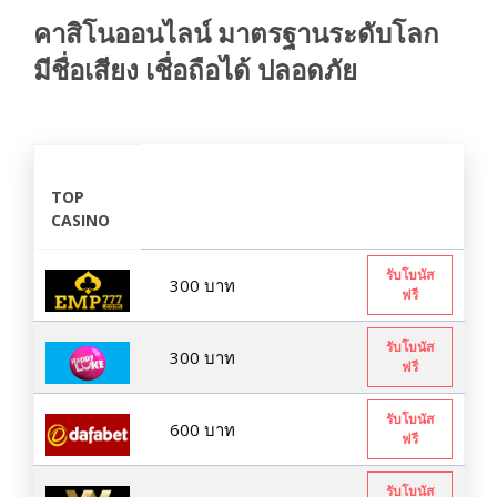
คาสิโนออนไลน์ มาตรฐานระดับโลก
มีชื่อเสียง เชื่อถือได้ ปลอดภัย
TOP
CASINO
รับโบนัส
300 บาท
ฟรี
รับโบนัส
300 บาท
ฟรี
รับโบนัส
600 บาท
ฟรี
รับโบนัส