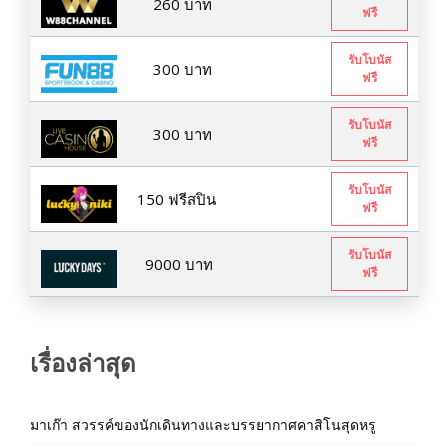
260 บาท
ฟรี
รับโบนัส
300 บาท
ฟรี
รับโบนัส
300 บาท
ฟรี
รับโบนัส
150 ฟรีสปิน
ฟรี
รับโบนัส
9000 บาท
ฟรี
เรื่องล่าสุด
มาเก๊า สวรรค์ของนักเดินทางและบรรยากาศคาสิโนสุดหรู