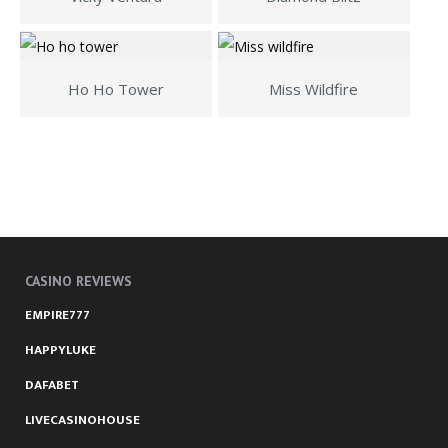
Ho Ho Tower
Miss Wildfire
CASINO REVIEWS
EMPIRE777
HAPPYLUKE
DAFABET
LIVECASINOHOUSE