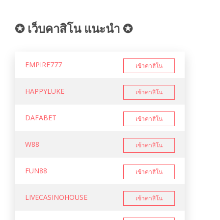
✪ เว็บคาสิโน แนะนำ ✪
EMPIRE777
เข้าคาสิโน
HAPPYLUKE
เข้าคาสิโน
DAFABET
เข้าคาสิโน
W88
เข้าคาสิโน
FUN88
เข้าคาสิโน
LIVECASINOHOUSE
เข้าคาสิโน