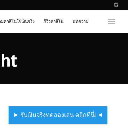
กมคาสิโนใช้เงินจริง
รีวิวคาสิโน
บทความ
ght
► รับเงินจริงทดลองเล่น คลิกที่นี่! ◄