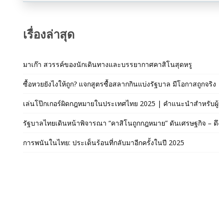
เรื่องล่าสุด
มาเก๊า สวรรค์ของนักเดินทางและบรรยากาศคาสิโนสุดหรู
ซื้อหวยยังไงให้ถูก? แจกสูตรซื้อสลากกินแบ่งรัฐบาล มีโอกาสถูกจริง
เล่นโป๊กเกอร์ผิดกฎหมายในประเทศไทย 2025 | คำแนะนำสำหรับผู้
รัฐบาลไทยเดินหน้าพิจารณา “คาสิโนถูกกฎหมาย” ดันเศรษฐกิจ – ดึงน
การพนันในไทย: ประเด็นร้อนที่กลับมาอีกครั้งในปี 2025