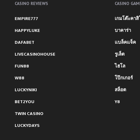
CASINO REVIEWS
CASINO GAM
EMPIRE777
เกมโต๊ะคาสิ
HAPPYLUKE
บาคาร่า
DAFABET
แบล็คแจ็ค
LIVECASINOHOUSE
รูเล็ต
FUN88
ไฮโล
W88
โป๊กเกอร์
LUCKYNIKI
สล็อต
BET2YOU
Y8
TWIN CASINO
LUCKYDAYS