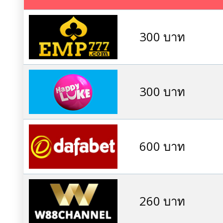
300 บาท
300 บาท
600 บาท
260 บาท