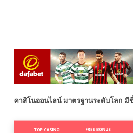
คาสิโนออนไลน์ มาตรฐานระดับโลก มีชื่อ
FREE BONUS
TOP CASINO