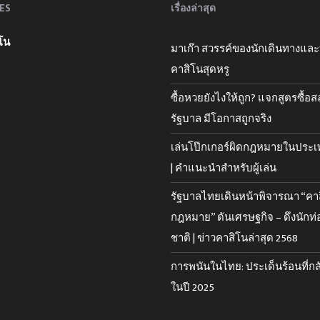
ES
เรื่องล่าสุด
โน
มาเก๊า สวรรค์ของนักเดินทางแ
คาสิโนสุดหรู
ซื้อหวยยังไงให้ถูก? แจกสูตรซื้อ
รัฐบาล มีโอกาสถูกจริง
เล่นโป๊กเกอร์ผิดกฎหมายในประ
| คำแนะนำสำหรับผู้เล่น
รัฐบาลไทยเดินหน้าพิจารณา “คาส
กฎหมาย” ดันเศรษฐกิจ – ดึงนักท่อ
ชาติ | ข่าวคาสิโนล่าสุด 2568
การพนันในไทย: ประเด็นร้อนที่กลั
ในปี 2025