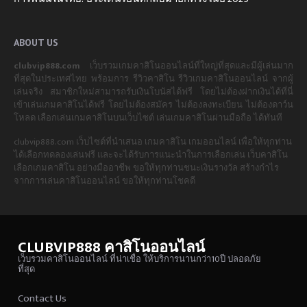
ABOUT US
clubvip888.com
เว็บรวมเกมคาสิโนออนไลน์ที่ใหญ่ที่สุดและมีผู้เล่นมาก
ที่สุดในประเทศไทย พร้อมการ รีวิวคาสิโน รีวิวเกมคาสิโนออนไลน์ จากผู้
เล่นจริง สมาชิกใหม่สามารถรับเงินโบนัสได้ฟรี โดยไม่ต้องฝากเงินได้ที่นี่
เข้าเล่นเกมคาสิโนได้ฟรี โดยไม่ต้องสมัคร ไม่ต้องลงทะเบียน ไม่ต้องดาว์น
โหลด เลือกเล่นเกมคาสิโนบนเว็บไซต์ เล่นเกมคาสิโนผ่านมือถือ ได้ทันที
clubvip888.com เว็บไซต์ที่นำเสนอ เกมคาสิโน เกมออนไลน์ เพื่อให้ทุกท่าน
ได้เลือกทดลองเล่นฟรี และจะได้รับการแนะนำในการเลือกเล่น เว็บคาสิโน
เลือกเกมคาสิโน อย่างมืออาชีพ ขอให้ทุกท่านชนะเงินรางวัล สร้างกำไร
จากการเล่นคาสิโนออนไลน์ ขอให้ทุกท่านโชคดี
CLUBVIP888 คาสิโนออนไลน์
เว็บรวมคาสิโนออนไลน์ ที่น่าเชื่อ ให้บริการนานกว่า10ปี ปลอดภัย
ที่สุด
Contact Us