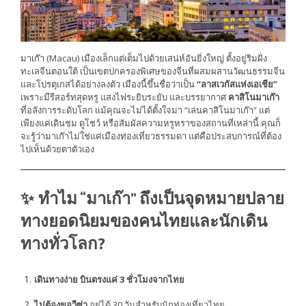
มาเก๊า (Macau) เมืองเล็กแต่เต็มไปด้วยเสน่ห์อันยิ่งใหญ่ ตั้งอยู่ริมฝั่ง
ทะเลจีนตอนใต้ เป็นเขตปกครองพิเศษของจีนที่ผสมผสานวัฒนธรรมจีน
และโปรตุเกสได้อย่างลงตัว เมืองนี้ขึ้นชื่อว่าเป็น
“ลาสเวกัสแห่งเอเชีย”
เพราะมีรีสอร์ทสุดหรู แสงไฟระยิบระยับ และบรรยากาศ
คาสิโนมาเก๊า
ที่อลังการระดับโลก แม้คุณจะไม่ได้ตั้งใจมา “เล่นคาสิโนมาเก๊า” แต่
เพียงแค่เดินชม ดูโชว์ หรือสัมผัสความหรูหราของสถานที่เหล่านี้ คุณก็
จะรู้ว่ามาเก๊าไม่ใช่แค่เมืองท่องเที่ยวธรรมดา แต่คือประสบการณ์ที่ต้อง
ไปเห็นด้วยตาตัวเอง
✨ ทำไม “มาเก๊า” ถึงเป็นจุดหมายปลาย
ทางยอดนิยมของคนไทยและนักเดิน
ทางทั่วโลก?
เดินทางง่าย บินตรงแค่ 3 ชั่วโมงจากไทย
ไม่ต้องขอวีซ่า
อยู่ได้ 30 วันสำหรับนักท่องเที่ยวไทย