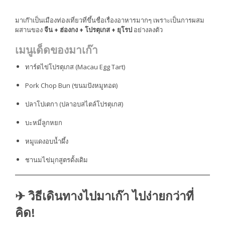
มาเก๊าเป็นเมืองท่องเที่ยวที่ขึ้นชื่อเรื่องอาหารมากๆ เพราะเป็นการผสม
ผสานของ
จีน + ฮ่องกง + โปรตุเกส + ยุโรป
อย่างลงตัว
เมนูเด็ดของมาเก๊า
ทาร์ตไข่โปรตุเกส (Macau Egg Tart)
Pork Chop Bun (ขนมปังหมูทอด)
ปลาโปเตกา (ปลาอบสไตล์โปรตุเกส)
บะหมี่ลูกหยก
หมูแดงอบน้ำผึ้ง
ชานมไข่มุกสูตรดั้งเดิม
✈ วิธีเดินทางไปมาเก๊า ไปง่ายกว่าที่
คิด!