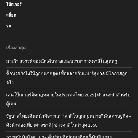
โป๊กเกอร์
สล็อต
Y8
เรื่องล่าสุด
มาเก๊า สวรรค์ของนักเดินทางและบรรยากาศคาสิโนสุดหรู
ซื้อหวยยังไงให้ถูก? แจกสูตรซื้อสลากกินแบ่งรัฐบาล มีโอกาสถูก
จริง
เล่นโป๊กเกอร์ผิดกฎหมายในประเทศไทย 2025 | คำแนะนำสำหรับ
ผู้เล่น
รัฐบาลไทยเดินหน้าพิจารณา “คาสิโนถูกกฎหมาย” ดันเศรษฐกิจ –
ดึงนักท่องเที่ยวต่างชาติ | ข่าวคาสิโนล่าสุด 2568
การพนันในไทย: ประเด็นร้อนที่กลับมาอีกครั้งในปี 2025