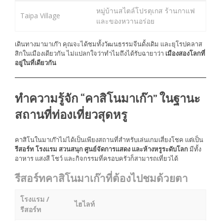
หมู่บ้านสไตล์โปรตุเกส ร้านกาแฟ
Taipa Village
และของหวานอร่อย
เดินทางมามาเก๊า คุณจะได้ชมทั้งวัฒนธรรมจีนดั้งเดิม และยุโรปคลาส
สิกในเมืองเดียวกัน ไม่แปลกใจว่าทำไมถึงได้รับฉายาว่า
เมืองสองโลกที่
อยู่ในที่เดียวกัน
ทำความรู้จัก “คาสิโนมาเก๊า” ในฐานะ
สถานที่ท่องเที่ยวสุดหรู
คาสิโนในมาเก๊าไม่ได้เป็นเพียงสถานที่สำหรับเล่นเกมเสี่ยงโชค แต่เป็น
รีสอร์ท โรงแรม สวนสนุก ศูนย์จัดการแสดง และห้างหรูระดับโลก
มีทั้ง
อาหาร แสงสี โชว์ และกิจกรรมที่ครอบครัวก็สามารถเที่ยวได้
รีสอร์ทคาสิโนมาเก๊าที่ต้องไปชมด้วยตา
โรงแรม /
ไฮไลท์
รีสอร์ท