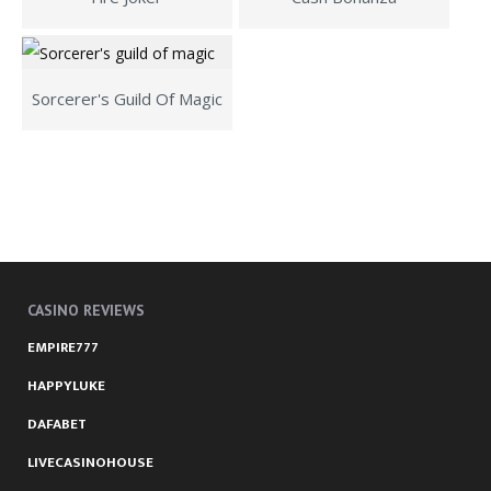
Sorcerer's Guild Of Magic
CASINO REVIEWS
EMPIRE777
HAPPYLUKE
DAFABET
LIVECASINOHOUSE