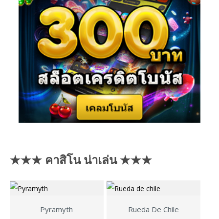
★★★ คาสิโน น่าเล่น ★★★
Pyramyth
Rueda De Chile