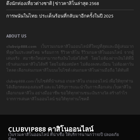
ดึงนักท่องเที่ยวต่างชาติ | ข่าวคาสิโนล่าสุด 2568
การพนันในไทย: ประเด็นร้อนที่กลับมาอีกครั้งในปี 2025
ABOUT US
clubvip888.com
เว็บรวมเกมคาสิโนออนไลน์ที่ใหญ่ที่สุดและมีผู้เล่นมาก
ที่สุดในประเทศไทย พร้อมการ รีวิวคาสิโน รีวิวเกมคาสิโนออนไลน์ จากผู้
เล่นจริง สมาชิกใหม่สามารถรับเงินโบนัสได้ฟรี โดยไม่ต้องฝากเงินได้ที่นี่
เข้าเล่นเกมคาสิโนได้ฟรี โดยไม่ต้องสมัคร ไม่ต้องลงทะเบียน ไม่ต้องดาว์น
โหลด เลือกเล่นเกมคาสิโนบนเว็บไซต์ เล่นเกมคาสิโนผ่านมือถือ ได้ทันที
clubvip888.com เว็บไซต์ที่นำเสนอ เกมคาสิโน เกมออนไลน์ เพื่อให้ทุกท่าน
ได้เลือกทดลองเล่นฟรี และจะได้รับการแนะนำในการเลือกเล่น เว็บคาสิโน
เลือกเกมคาสิโน อย่างมืออาชีพ ขอให้ทุกท่านชนะเงินรางวัล สร้างกำไร
จากการเล่นคาสิโนออนไลน์ ขอให้ทุกท่านโชคดี
CLUBVIP888 คาสิโนออนไลน์
เว็บรวมคาสิโนออนไลน์ ที่น่าเชื่อ ให้บริการนานกว่า10ปี ปลอดภัย
ที่สุด