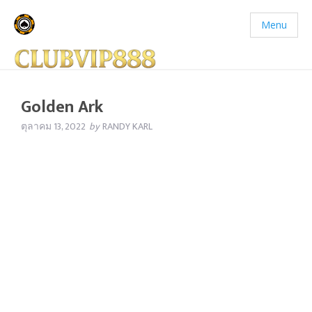
Menu
Golden Ark
ตุลาคม 13, 2022
by
RANDY KARL