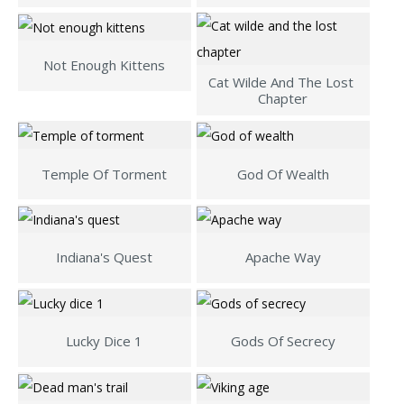
Not Enough Kittens
Cat Wilde And The Lost 
Chapter
Temple Of Torment
God Of Wealth
Indiana's Quest
Apache Way
Lucky Dice 1
Gods Of Secrecy