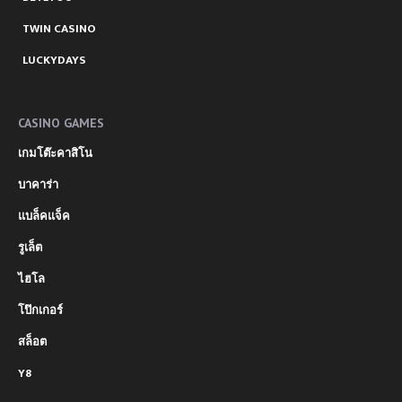
TWIN CASINO
LUCKYDAYS
CASINO GAMES
เกมโต๊ะคาสิโน
บาคาร่า
แบล็คแจ็ค
รูเล็ต
ไฮโล
โป๊กเกอร์
สล็อต
Y8