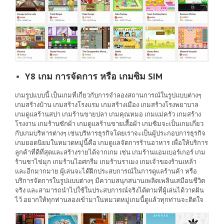
Y8 เกม การจัดการ หรือ เกมซิม SIM
เกมรูปแบบนี้ เป็นเกมที่เกี่ยวกับการจำลองสถานการณ์ในรูปแบบต่างๆ
เกมสร้างบ้าน เกมสร้างโรงแรม เกมสร้างเมือง เกมสร้างโรงพยาบาล
เกมดูแลร้านสปา เกมร้านขายปลา เกมคุณหมอ เกมแม่ครัว เกมสร้าง
โรงงาน เกมร้านซักผ้า เกมดูแลร้านขายเสื้อผ้า เกมซิมจะเป็นเกมเกี่ยว
กับเกมบริหารต่างๆ เช่นบริหารธุรกิจโดยเราจะเป็นผู้ประกอบการธุรกิจ
เกมยอดนิยมในหมวดหมู่นี้คือ เกมดูแลจัดการร้านอาหาร เพื่อให้บริการ
ลูกค้าที่ดีที่สุดและสร้างรายได้จากเกม เช่น เกมร้านแอมเบอร์เกอร์ เกม
ร้านชาไข่มุก เกมร้านไอศกรีม เกมร้านราเมง เกมเจ้าของร้านเหล้า
และอีกมากมาย ผู้เล่นจะได้ฝึกประสบการณ์ในการดูแลร้านค้า หรือ
บริการจัดการในรูปแบบต่างๆ มีความสนุกสนานเพลิดเพลินเสมือนชีวิต
จริง และสามารถนำไปใช้ในประสบการณ์จริงได้ตามที่ผู้เล่นได้วาดฝัน
ไว้ อยากให้ทุกท่านลองเข้ามาในหมวดหมู่เกมนี้ดูแล้วทุกท่านจะติดใจ