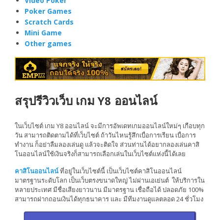
Video Poker
Poker Games
Scratch Cards
Mini Game
Other games
สรุปรีวิวเว็บ เกม Y8 ออนไลน์
ในเว็บไซต์ เกม Y8 ออนไลน์ จะมีการอัพเดทเกมออนไลน์ใหม่ๆ เกือบทุก
วัน สามารถติดตามได้ที่เว็บไซต์ ถ้าวันไหนรู้สึกเบื่อการเรียน เบื่อการ
ทำงาน ก็อย่าลืมลองเล่นดู แล้วจะติดใจ ส่วนท่านได้อยากลองเล่นคาสิ
โนออนไลน์ใช้เงินจริงก็สามารถเลือกเล่นในเว็บไซต์แห่งนี้ได้เลย
คาสิโนออนไลน์
ที่อยู่ในเว็บไซต์นี้ เป็นเว็บไซต์คาสิโนออนไลน์
มาตรฐานระดับโลก เป็นเว็บตรงขนาดใหญ่ ไม่ผ่านเอเย่นต์ ให้บริการใน
หลายประเทศ มีชื่อเสียงยาวนาน มีมาตรฐาน เชื่อถือได้ ปลอดภัย 100%
สามารถฝากถอนเงินได้ทุกธนาคาร และ มีทีมงานดูแลตลอด 24 ชั่วโมง