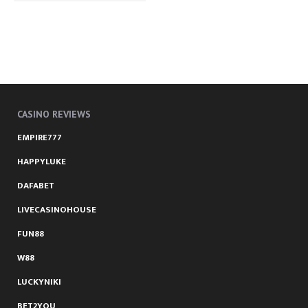
CASINO REVIEWS
EMPIRE777
HAPPYLUKE
DAFABET
LIVECASINOHOUSE
FUN88
W88
LUCKYNIKI
BET2YOU