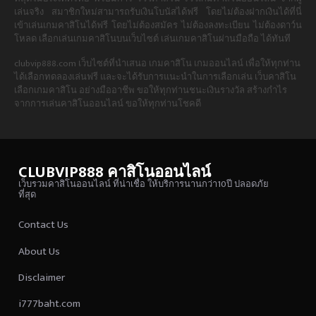
เล่นจริง สมาชิกใหม่สามารถรับเงินโบนัสได้ฟรี โดยไม่ต้องฝากเงินได้ที่นี่
เข้าเล่นเกมคาสิโนได้ฟรี โดยไม่ต้องสมัคร ไม่ต้องลงทะเบียน ไม่ต้องดาว์น
โหลด เลือกเล่นเกมคาสิโนบนเว็บไซต์ เล่นเกมคาสิโนผ่านมือถือ ได้ทันที
clubvip888.com เว็บไซต์ที่นำเสนอ เกมคาสิโน เกมออนไลน์ เพื่อให้ทุกท่าน
ได้เลือกทดลองเล่นฟรี และจะได้รับการแนะนำในการเลือกเล่น เว็บคาสิโน
เลือกเกมคาสิโน อย่างมืออาชีพ ขอให้ทุกท่านชนะเงินรางวัล สร้างกำไร
จากการเล่นคาสิโนออนไลน์ ขอให้ทุกท่านโชคดี
CLUBVIP888 คาสิโนออนไลน์
เว็บรวมคาสิโนออนไลน์ ที่น่าเชื่อ ให้บริการนานกว่า10ปี ปลอดภัย
ที่สุด
Contact Us
About Us
Disclaimer
i777baht.com