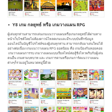
Y8 เกม กลยุทธ์ หรือ เกมวางแผน RPG
ผู้เล่นทุกท่านสามารถเล่นเกมแนววางแผนหรือเกมกลยุทธ์ได้ผ่านทาง
หน้าเว็บไซต์โดยไม่ต้องดาวน์โหลดเกมและมีระบบบันทึกข้อมูล
ออนไลน์ในบัญชีโปรไฟล์ของผู้เล่นทุกท่าน สามารถกลับมาเล่นใหม่ได้
อย่างต่อเนื่อง เกมแนววางแผน RPG ยอดนิยม คือ เกมป้องกันหอยคอย
เกมวางแผนการรบ เกมวางแผนแบบเรียลไทม์ต่อสู้ชิงไหวพริบกับผู้เล่น
คนอื่น เกมตามบทบาท และ เกมการดานหรือเกมการ์ดแนววางแผน
ต่างๆก็รวมอยู่ในหมวดหมู่นี้ด้วย