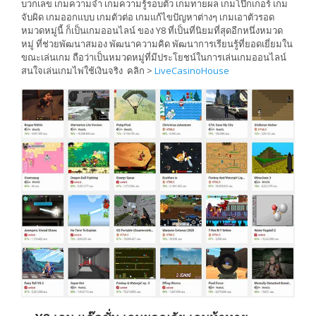
บวกเลข เกมความจำ เกมความรู้รอบตัว เกมทายผล เกมโป๊กเกอร์ เกม
จับผิด เกมออกแบบ เกมตัวต่อ เกมแก้ไขปัญหาต่างๆ เกมเอาตัวรอด
หมวดหมู่นี้ ก็เป็นเกมออนไลน์ ของ Y8 ที่เป็นที่นิยมที่สุดอีกหนึ่งหมวด
หมู่ ที่ช่วยพัฒนาสมอง พัฒนาความคิด พัฒนาการเรียนรู้ที่ยอดเยี่ยมใน
ขณะเล่นเกม ถือว่าเป็นหมวดหมู่ที่มีประโยชน์ในการเล่นเกมออนไลน์
สนใจเล่นเกมไพ่ใช้เงินจริง คลิก >
LiveCasinoHouse