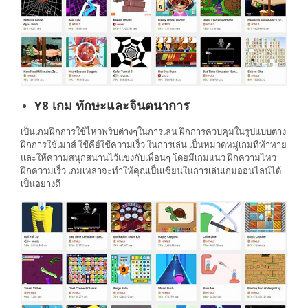
Y8 เกม ทักษะและจินตนาการ
เป็นเกมฝึกการใช้ไหวพริบต่างๆในการเล่น ฝึกการควบคุมในรูปแบบต่าง
ฝึกการใช้เมาส์ ใช้คีย์ใช้ความเร็ว ในการเล่น เป็นหมวดหมู่เกมที่ท้าทาย
และให้ความสนุกสนานไว้แข่งกับเพื่อนๆ โดยมีเกมแนว ฝึกความไหว
ฝึกความเร็ว เกมเหล่าจะทำให้คุณเป็นเซียนในการเล่นเกมออนไลน์ได้
เป็นอย่างดี