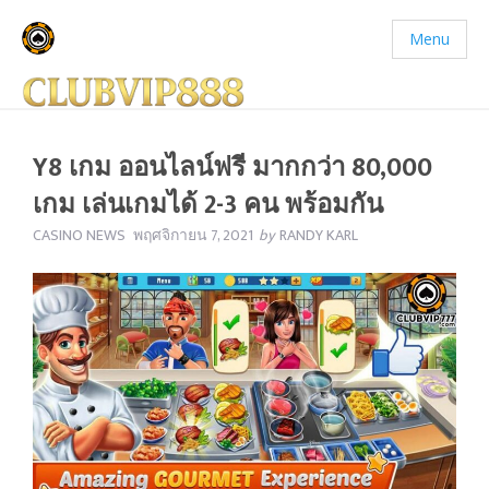
Menu
Y8 เกม ออนไลน์ฟรี มากกว่า 80,000
เกม เล่นเกมได้ 2-3 คน พร้อมกัน
CASINO NEWS
พฤศจิกายน 7, 2021
by
RANDY KARL