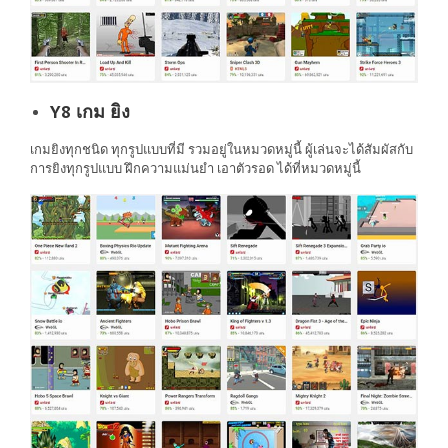
Y8 เกม ยิง
เกมยิงทุกชนิด ทุกรูปแบบที่มี รวมอยู่ในหมวดหมู่นี้ ผู้เล่นจะได้สัมผัสกับ
การยิงทุกรูปแบบ ฝึกความแม่นยำ เอาตัวรอด ได้ที่หมวดหมู่นี้