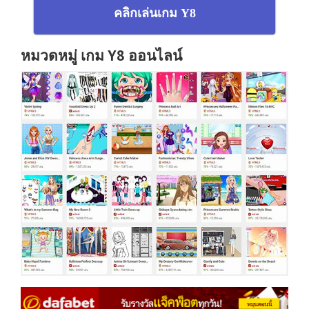
คลิกเล่นเกม Y8
หมวดหมู่ เกม Y8
ออนไลน์