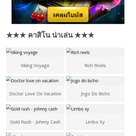
★★★ คาสิโน น่าเล่น ★★★
Viking Voyage
Rich Reels
Doctor Love On Vacation
Jogo Do Bicho
Gold Rush - Johnny Cash
Limbo Xy