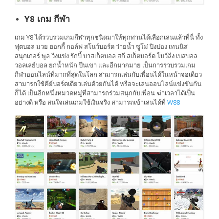
Y8 เกม กีฬา
เกม Y8 ได้รวบรวมเกมกีฬาทุกชนิดมาให้ทุกท่านได้เลือกเล่นแล้วที่นี่ ทั้ง
ฟุตบอล มวย ฮอกกี้ กอล์ฟ สโนว์บอร์ด ว่ายน้ำ ซูโม่ ปิงปอง เทนนิส
สนุกเกอร์ พูล วิ่งแข่ง รักบี้ บาสเก็ตบอล สกี สเก็ตบอร์ด โบว์ลิ่ง เบสบอล
วอลเลย์บอล ยกน้ำหนัก ปีนเขา และอีกมากมาย เป็นการรวบรวมเกม
กีฬาออนไลน์ที่มากที่สุดในโลก สามารถเล่นกับเพื่อนได้ในหน้าจอเดียว
สามารถใช้คีย์บอร์ดเดียวเล่นด้วยกันได้ หรือจะเล่นออนไลน์แข่งขันกัน
ก็ได้ เป็นอีกหนึ่งหมวดหมู่ที่สามารถร่วมสนุกกับเพื่อน ฆ่าเวลาได้เป็น
อย่างดี หรือ สนใจเล่นเกมใช้เงินจริง สามารถเข้าเล่นได้ที่
W88