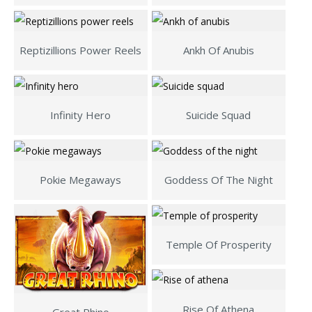
Reptizillions Power Reels
Ankh Of Anubis
Infinity Hero
Suicide Squad
Pokie Megaways
Goddess Of The Night
Temple Of Prosperity
Rise Of Athena