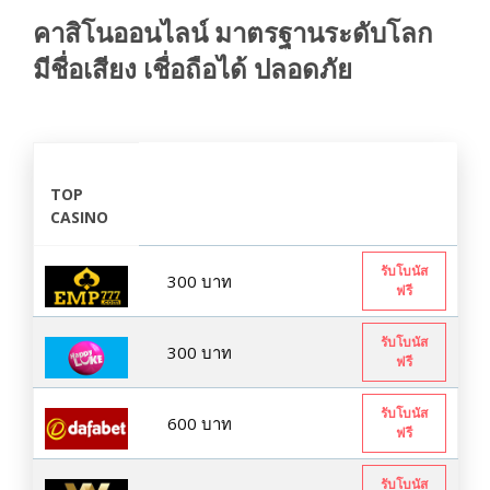
คาสิโนออนไลน์ มาตรฐานระดับโลก
มีชื่อเสียง เชื่อถือได้ ปลอดภัย
TOP
CASINO
รับโบนัส
300 บาท
ฟรี
รับโบนัส
300 บาท
ฟรี
รับโบนัส
600 บาท
ฟรี
รับโบนัส