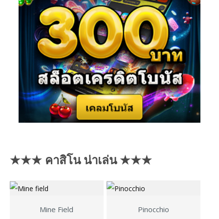
★★★ คาสิโน น่าเล่น ★★★
Mine Field
Pinocchio