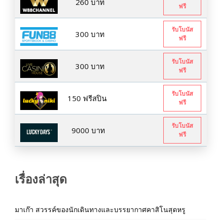
260 บาท
ฟรี
รับโบนัส
300 บาท
ฟรี
รับโบนัส
300 บาท
ฟรี
รับโบนัส
150 ฟรีสปิน
ฟรี
รับโบนัส
9000 บาท
ฟรี
เรื่องล่าสุด
มาเก๊า สวรรค์ของนักเดินทางและบรรยากาศคาสิโนสุดหรู