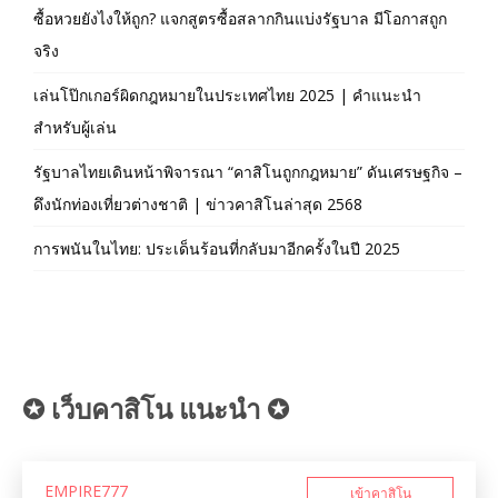
ซื้อหวยยังไงให้ถูก? แจกสูตรซื้อสลากกินแบ่งรัฐบาล มีโอกาสถูก
จริง
เล่นโป๊กเกอร์ผิดกฎหมายในประเทศไทย 2025 | คำแนะนำ
สำหรับผู้เล่น
รัฐบาลไทยเดินหน้าพิจารณา “คาสิโนถูกกฎหมาย” ดันเศรษฐกิจ –
ดึงนักท่องเที่ยวต่างชาติ | ข่าวคาสิโนล่าสุด 2568
การพนันในไทย: ประเด็นร้อนที่กลับมาอีกครั้งในปี 2025
✪ เว็บคาสิโน แนะนำ ✪
EMPIRE777
เข้าคาสิโน