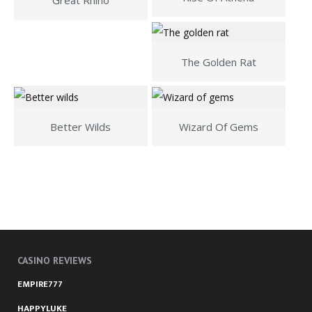
Great Rhino
The Golden Rat
Better Wilds
Wizard Of Gems
CASINO REVIEWS
EMPIRE777
HAPPYLUKE