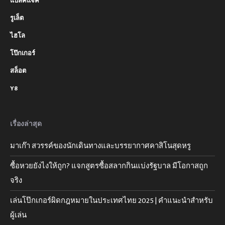
แบล็คแจ็ค
รูเล็ต
ไฮโล
โป๊กเกอร์
สล็อต
Y8
เรื่องล่าสุด
มาเก๊า สวรรค์ของนักเดินทางและบรรยากาศคาสิโนสุดหรู
ซื้อหวยยังไงให้ถูก? แจกสูตรซื้อสลากกินแบ่งรัฐบาล มีโอกาสถูก
จริง
เล่นโป๊กเกอร์ผิดกฎหมายในประเทศไทย 2025 | คำแนะนำสำหรับ
ผู้เล่น