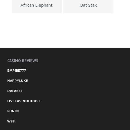
African Elephant
Bat Stax
CASINO REVIEWS
EMPIRE777
HAPPYLUKE
DAFABET
LIVECASINOHOUSE
FUN88
W88