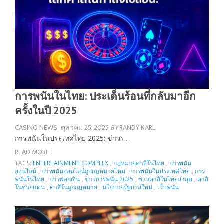
การพนันในไทย: ประเด็นร้อนที่กลับมาอีก
ครั้งในปี 2025
CASINO NEWS
ตุลาคม 25, 2025
BY
RANDY KARL
การพนันในประเทศไทย 2025: ข่าวร...
READ MORE
TAGS:
ENTERTAINMENT COMPLEX
,
กฎหมายคาสิโนไทย
,
การพนัน
ออนไลน์
,
การพนันออนไลน์ถูกกฎหมายไหม
,
การพนันในประเทศไทย
,
การ
พนันในไทย
,
การฟอกเงิน
,
ข่าวการพนัน 2025
,
ข่าวคาสิโนไทยล่าสุด
,
คาสิ
โนชายแดน
,
คาสิโนถูกกฎหมาย
,
นโยบายรัฐบาลใหม่
,
เว็บพนัน