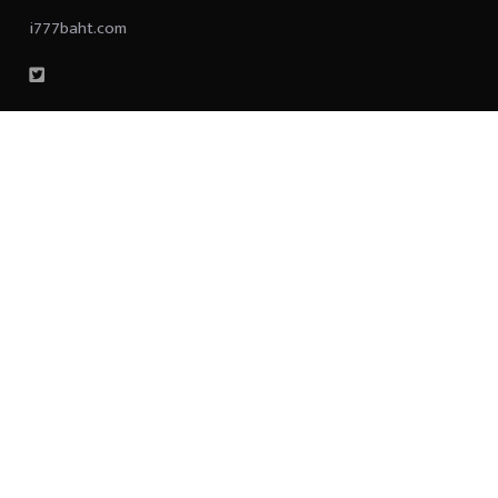
i777baht.com