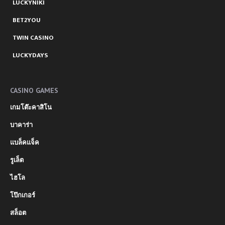
LUCKYNIKI
BET2YOU
TWIN CASINO
LUCKYDAYS
CASINO GAMES
เกมโต๊ะคาสิโน
บาคาร่า
แบล็คแจ็ค
รูเล็ต
ไฮโล
โป๊กเกอร์
สล็อต