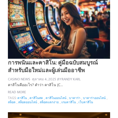
การพนันและคาสิโน: คู่มือฉบับสมบูรณ์
สำหรับมือใหม่และผู้เล่นมืออาชีพ
CASINO NEWS
ตุลาคม 4, 2025
BY
RANDY KARL
คาสิโนคืออะไร? คำว่า คาสิโน (C...
READ MORE
TAGS:
คาสิโน
,
คาสิโนสด
,
คาสิโนออนไลน์
,
บาคาร่า
,
บาคาร่าออนไลน์
,
สล็อต
,
สล็อตออนไลน์
,
สล็อตแตกง่าย
,
เกมคาสิโน
,
เว็บคาสิโน