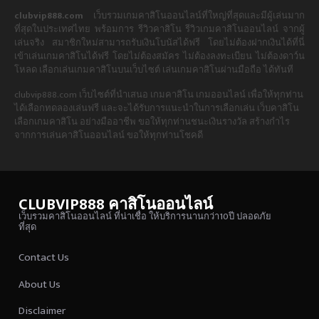
clubvip888.com
เว็บรวมเกมคาสิโนออนไลน์ที่ใหญ่ที่สุดและมีผู้เล่นมาก
ที่สุดในประเทศไทย พร้อมการ รีวิวคาสิโน รีวิวเกมคาสิโนออนไลน์ จากผู้
เล่นจริง สมาชิกใหม่สามารถรับเงินโบนัสได้ฟรี โดยไม่ต้องฝากเงินได้ที่นี่
เข้าเล่นเกมคาสิโนได้ฟรี โดยไม่ต้องสมัคร ไม่ต้องลงทะเบียน ไม่ต้องดาว์น
โหลด เลือกเล่นเกมคาสิโนบนเว็บไซต์ เล่นเกมคาสิโนผ่านมือถือ ได้ทันที
clubvip888.com เว็บไซต์ที่นำเสนอ เกมคาสิโน เกมออนไลน์ เพื่อให้ทุกท่าน
ได้เลือกทดลองเล่นฟรี และจะได้รับการแนะนำในการเลือกเล่น เว็บคาสิโน
เลือกเกมคาสิโน อย่างมืออาชีพ ขอให้ทุกท่านชนะเงินรางวัล สร้างกำไร
จากการเล่นคาสิโนออนไลน์ ขอให้ทุกท่านโชคดี
CLUBVIP888 คาสิโนออนไลน์
เว็บรวมคาสิโนออนไลน์ ที่น่าเชื่อ ให้บริการนานกว่า10ปี ปลอดภัย
ที่สุด
Contact Us
About Us
Disclaimer