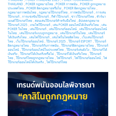
THAILAND
,
POKER กฎหมายไทย
,
POKER การพนัน
,
POKER ถูกกฎหมาย
ประเทศไหน
,
POKER ผิดกฎหมายหรือไม่
,
POKER ผิดกฎหมายไหม
,
กฎหมายการพนันไทย
,
กฎหมายโป๊กเกอร์ไทย
,
การพนันโป๊กเกอร์
,
การเล่น
โป๊กเกอร์
,
การแข่งขันโป๊กเกอร์
,
กีฬาโป๊กเกอร์
,
ข่าวโป๊กเกอร์ไทย
,
ทัวร์นา
เมนต์โป๊กเกอร์ไทย
,
สอนเล่นโป๊กเกอร์สำหรับมือใหม่
,
อัปเดตกฎหมาย
โป๊กเกอร์ 2025
,
เกมไพ่โป๊กเกอร์
,
เล่น POKER ออนไลน์ได้เงินจริงไหม
,
เล่น
POKER ในไทย
,
เล่นโป๊กเกอร์
,
เล่นโป๊กเกอร์ออนไลน์
,
เล่นโป๊กเกอร์ออนไลน์
ในไทย
,
เล่นโป๊กเกอร์แบบถูกกฎหมาย
,
เล่นโป๊กเกอร์ในไทย
,
เล่นโป๊กเกอร์
ได้เงินจริงไหม
,
เล่นไพ่โป๊กเกอร์
,
เล่นไพ่ในไทยผิดไหม
,
เว็บเล่นโป๊กเกอร์
ไทย
,
เว็บโป๊กเกอร์ออนไลน์
,
โป๊กเกอร์ 2025
,
โป๊กเกอร์ ESPORT
,
โป๊กเกอร์
ผิดกฎหมายไหม
,
โป๊กเกอร์กับการพนัน
,
โป๊กเกอร์ผิดกฎหมายไหม
,
โป๊กเกอร์
ออนไลน์
,
โป๊กเกอร์ออนไลน์ในประเทศไทย
,
โป๊กเกอร์เล่นยังไง
,
โป๊กเกอร์ได้
เงินจริง
,
โป๊กเกอร์ได้เงินจริงหรือไม่
,
โป๊กเกอร์ได้เงินจริงไหม
,
โป๊กเกอร์
ไทย
,
โป๊กเกอร์ไทยถูกกฎหมายไหม
,
ไพ่โป๊กเกอร์
,
ไพ่โป๊กเกอร์ออนไลน์
,
ไพ่
โป๊กเกอร์ออนไลน์ได้เงินจริง
,
ไพ่โป๊กเกอร์ไทย