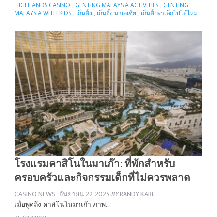
HIGHLANDS CASINO
,
GENTING MALAYSIA ACTIVITIES
,
GENTING
MALAYSIA WITH KIDS
,
เก็นติ้ง
,
เก็นติ้ง มาเลเซีย
,
เก็นติ้งพาเด็กไปได้ไหม
โรงแรมคาสิโนในมาเก๊า: ที่พักสำหรับ
ครอบครัวและกิจกรรมเด็กที่ไม่ควรพลาด
CASINO NEWS
กันยายน 22, 2025
BY
RANDY KARL
เมื่อพูดถึง คาสิโนในมาเก๊า ภาพ...