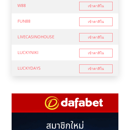
W88
เข้าคาสิโน
FUN88
เข้าคาสิโน
LIVECASINOHOUSE
เข้าคาสิโน
LUCKYNIKI
เข้าคาสิโน
LUCKYDAYS
เข้าคาสิโน