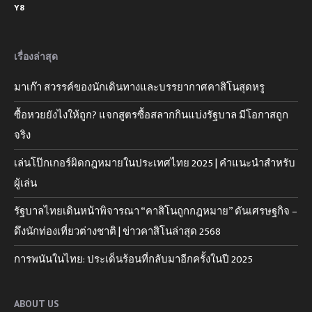
Y8
เรื่องล่าสุด
มาเก๊า สวรรค์ของนักเดินทางและบรรยากาศคาสิโนสุดหรู
ซื้อหวยยังไงให้ถูก? แจกสูตรซื้อสลากกินแบ่งรัฐบาล มีโอกาสถูก
จริง
เล่นโป๊กเกอร์ผิดกฎหมายในประเทศไทย 2025 | คำแนะนำสำหรับ
ผู้เล่น
รัฐบาลไทยเดินหน้าพิจารณา “คาสิโนถูกกฎหมาย” ดันเศรษฐกิจ –
ดึงนักท่องเที่ยวต่างชาติ | ข่าวคาสิโนล่าสุด 2568
การพนันในไทย: ประเด็นร้อนที่กลับมาอีกครั้งในปี 2025
ABOUT US