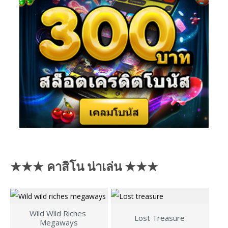
★★★ คาสิโน น่าเล่น ★★★
Wild Wild Riches 
Lost Treasure
Megaways