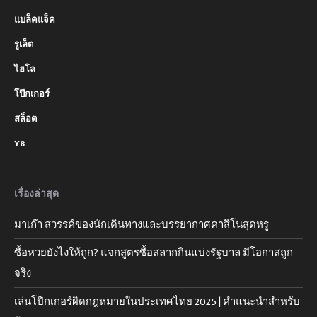
แบล็คแจ็ค
รูเล็ต
ไฮโล
โป๊กเกอร์
สล็อต
Y8
เรื่องล่าสุด
มาเก๊า สวรรค์ของนักเดินทางและบรรยากาศคาสิโนสุดหรู
ซื้อหวยยังไงให้ถูก? แจกสูตรซื้อสลากกินแบ่งรัฐบาล มีโอกาสถูก
จริง
เล่นโป๊กเกอร์ผิดกฎหมายในประเทศไทย 2025 | คำแนะนำสำหรับ