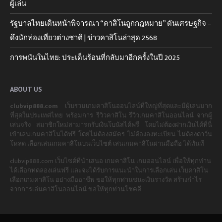
ผู้เล่น
รัฐบาลไทยเดินหน้าพิจารณา “คาสิโนถูกกฎหมาย” ดันเศรษฐกิจ –
ดึงนักท่องเที่ยวต่างชาติ | ข่าวคาสิโนล่าสุด 2568
การพนันในไทย: ประเด็นร้อนที่กลับมาอีกครั้งในปี 2025
ABOUT US
clubvip888.com
เว็บรวมเกมคาสิโนออนไลน์ที่ใหญ่ที่สุดและมีผู้เล่นมาก
ที่สุดในประเทศไทย พร้อมการ รีวิวคาสิโน รีวิวเกมคาสิโนออนไลน์ จากผู้
เล่นจริง สมาชิกใหม่สามารถรับเงินโบนัสได้ฟรี โดยไม่ต้องฝากเงินได้ที่นี่
เข้าเล่นเกมคาสิโนได้ฟรี โดยไม่ต้องสมัคร ไม่ต้องลงทะเบียน ไม่ต้องดาว์น
โหลด เลือกเล่นเกมคาสิโนบนเว็บไซต์ เล่นเกมคาสิโนผ่านมือถือ ได้ทันที
clubvip888.com เว็บไซต์ที่นำเสนอ เกมคาสิโน เกมออนไลน์ เพื่อให้ทุกท่าน
ได้เลือกทดลองเล่นฟรี และจะได้รับการแนะนำในการเลือกเล่น เว็บคาสิโน
เลือกเกมคาสิโน อย่างมืออาชีพ ขอให้ทุกท่านชนะเงินรางวัล สร้างกำไร
จากการเล่นคาสิโนออนไลน์ ขอให้ทุกท่านโชคดี