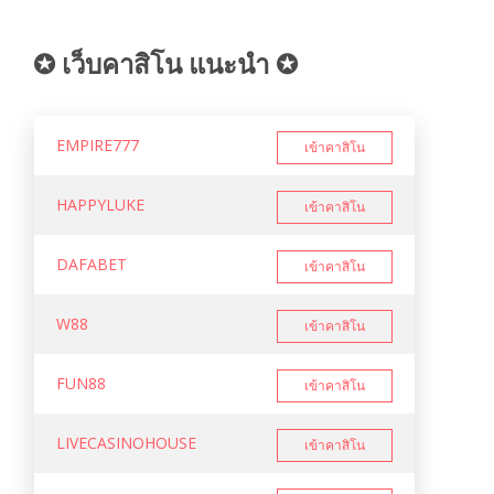
✪ เว็บคาสิโน แนะนำ ✪
EMPIRE777
เข้าคาสิโน
HAPPYLUKE
เข้าคาสิโน
DAFABET
เข้าคาสิโน
W88
เข้าคาสิโน
FUN88
เข้าคาสิโน
LIVECASINOHOUSE
เข้าคาสิโน