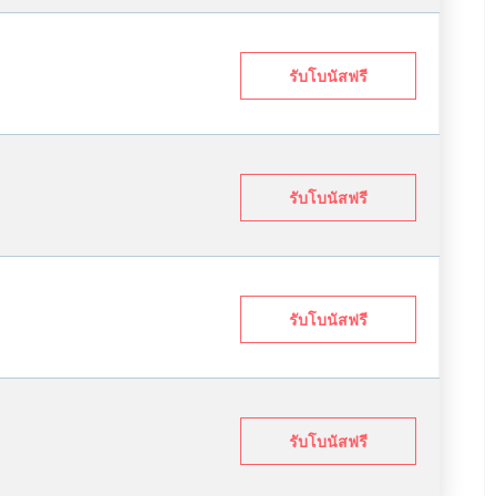
รับโบนัสฟรี
รับโบนัสฟรี
รับโบนัสฟรี
รับโบนัสฟรี