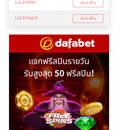
LUCKYNIKI
เข้าคาสิโน
LUCKYDAYS
เข้าคาสิโน