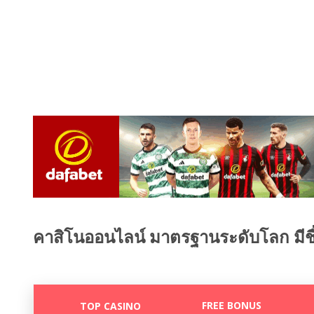
คาสิโนออนไลน์ มาตรฐานระดับโลก มีชื่อ
FREE BONUS
TOP CASINO