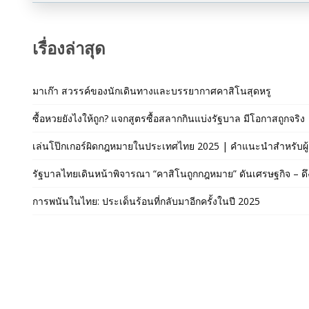
เรื่องล่าสุด
มาเก๊า สวรรค์ของนักเดินทางและบรรยากาศคาสิโนสุดหรู
ซื้อหวยยังไงให้ถูก? แจกสูตรซื้อสลากกินแบ่งรัฐบาล มีโอกาสถูกจริง
เล่นโป๊กเกอร์ผิดกฎหมายในประเทศไทย 2025 | คำแนะนำสำหรับผู้
รัฐบาลไทยเดินหน้าพิจารณา “คาสิโนถูกกฎหมาย” ดันเศรษฐกิจ – ดึงน
การพนันในไทย: ประเด็นร้อนที่กลับมาอีกครั้งในปี 2025