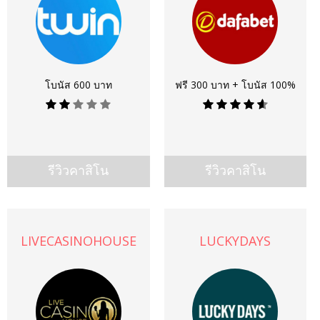
โบนัส 600 บาท
ฟรี 300 บาท + โบนัส 100%
รีวิวคาสิโน
รีวิวคาสิโน
LIVECASINOHOUSE
LUCKYDAYS