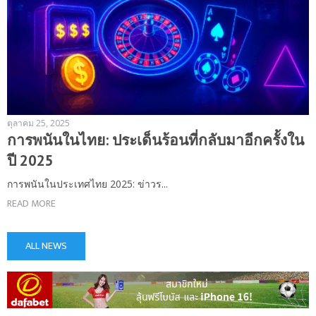
ตุลาคม 25, 2025
การพนันในไทย: ประเด็นร้อนที่กลับมาอีกครั้งใน
ปี 2025
การพนันในประเทศไทย 2025: ข่าวร...
READ MORE
ALL NEWS