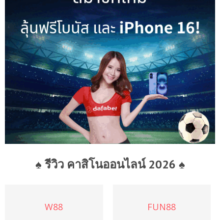
♠ รีวิว คาสิโนออนไลน์ 2026 ♠
W88
FUN88