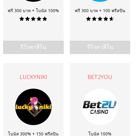
ฟรี 300 บาท + โบนัส 100%
ฟรี 300 บาท + 100 ฟรีสปิน
รีวิวคาสิโน
รีวิวคาสิโน
LUCKYNIKI
BET2YOU
โบนัส 300% + 150 ฟรีสปิน
โบนัส 100%