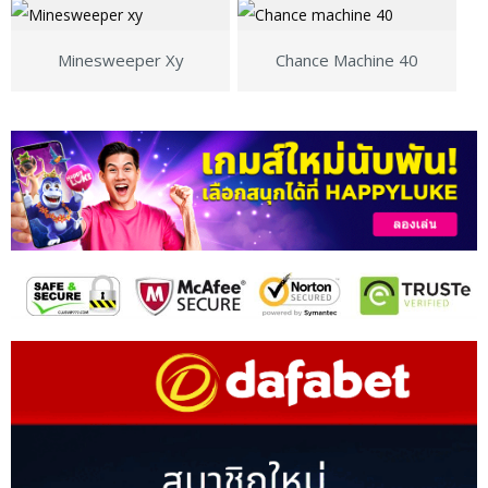
Minesweeper Xy
Chance Machine 40