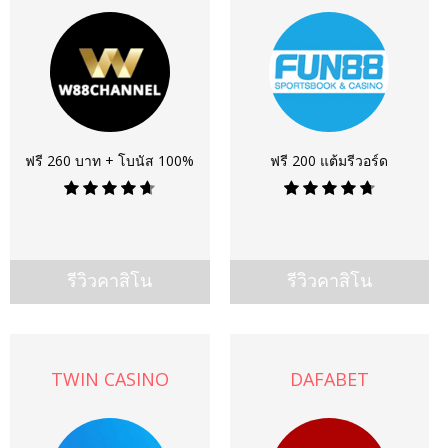
ฟรี 260 บาท + โบนัส 100%
ฟรี 200 แต้มรีวอร์ด
รีวิวคาสิโน
รีวิวคาสิโน
TWIN CASINO
DAFABET