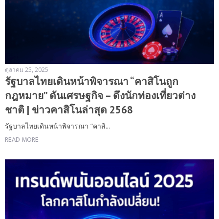
ตุลาคม 25, 2025
รัฐบาลไทยเดินหน้าพิจารณา “คาสิโนถูก
กฎหมาย” ดันเศรษฐกิจ – ดึงนักท่องเที่ยวต่าง
ชาติ | ข่าวคาสิโนล่าสุด 2568
รัฐบาลไทยเดินหน้าพิจารณา “คาสิ...
READ MORE