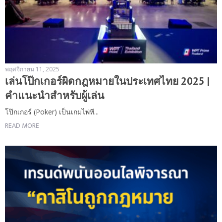
พฤศจิกายน 11, 2025
เล่นโป๊กเกอร์ผิดกฎหมายในประเทศไทย 2025 |
คำแนะนำสำหรับผู้เล่น
โป๊กเกอร์ (Poker) เป็นเกมไพ่ที...
READ MORE