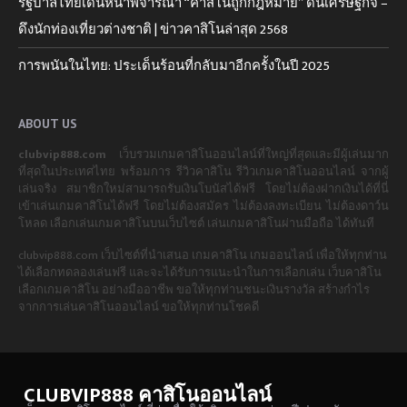
รัฐบาลไทยเดินหน้าพิจารณา “คาสิโนถูกกฎหมาย” ดันเศรษฐกิจ –
ดึงนักท่องเที่ยวต่างชาติ | ข่าวคาสิโนล่าสุด 2568
การพนันในไทย: ประเด็นร้อนที่กลับมาอีกครั้งในปี 2025
ABOUT US
clubvip888.com
เว็บรวมเกมคาสิโนออนไลน์ที่ใหญ่ที่สุดและมีผู้เล่นมาก
ที่สุดในประเทศไทย พร้อมการ รีวิวคาสิโน รีวิวเกมคาสิโนออนไลน์ จากผู้
เล่นจริง สมาชิกใหม่สามารถรับเงินโบนัสได้ฟรี โดยไม่ต้องฝากเงินได้ที่นี่
เข้าเล่นเกมคาสิโนได้ฟรี โดยไม่ต้องสมัคร ไม่ต้องลงทะเบียน ไม่ต้องดาว์น
โหลด เลือกเล่นเกมคาสิโนบนเว็บไซต์ เล่นเกมคาสิโนผ่านมือถือ ได้ทันที
clubvip888.com เว็บไซต์ที่นำเสนอ เกมคาสิโน เกมออนไลน์ เพื่อให้ทุกท่าน
ได้เลือกทดลองเล่นฟรี และจะได้รับการแนะนำในการเลือกเล่น เว็บคาสิโน
เลือกเกมคาสิโน อย่างมืออาชีพ ขอให้ทุกท่านชนะเงินรางวัล สร้างกำไร
จากการเล่นคาสิโนออนไลน์ ขอให้ทุกท่านโชคดี
CLUBVIP888 คาสิโนออนไลน์