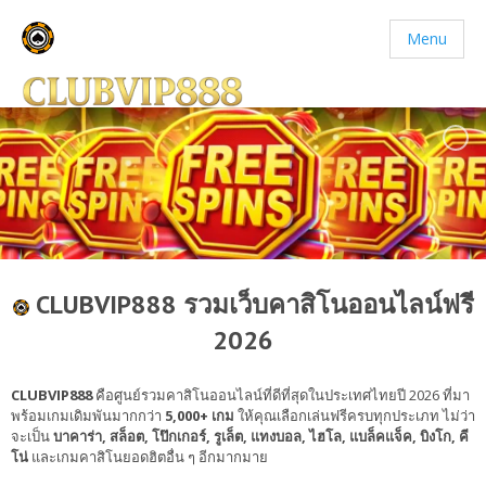
15,645,022
จ่ายออกแล้ว
บาท
Menu
ยอดปัจจุบัน: 10 สิงหาคม 2569 เวลา 11:35:31
* ยอดของผู้เล่นเกมเสล็อต Clubvip888 เท่านั้น *
CLUBVIP888 รวมเว็บคาสิโนออนไลน์ฟรี
2026
CLUBVIP888
คือศูนย์รวมคาสิโนออนไลน์ที่ดีที่สุดในประเทศไทยปี 2026 ที่มา
พร้อมเกมเดิมพันมากกว่า
5,000+ เกม
ให้คุณเลือกเล่นฟรีครบทุกประเภท ไม่ว่า
จะเป็น
บาคาร่า, สล็อต, โป๊กเกอร์, รูเล็ต, แทงบอล, ไฮโล, แบล็คแจ็ค, บิงโก, คี
โน่
และเกมคาสิโนยอดฮิตอื่น ๆ อีกมากมาย