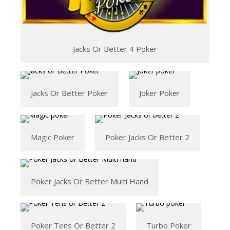
Jacks Or Better 4 Poker
Jacks Or Better Poker
Joker Poker
Magic Poker
Poker Jacks Or Better 2
Poker Jacks Or Better Multi Hand
Poker Tens Or Better 2
Turbo Poker