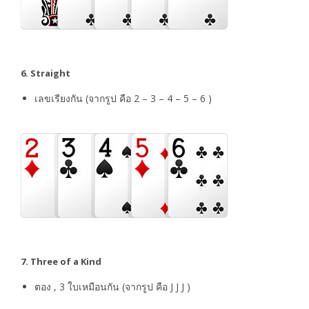
6. Straight
เลขเรียงกัน (จากรูป คือ 2 – 3 – 4 – 5 – 6 )
7. Three of a Kind
ตอง , 3 ใบเหมือนกัน (จากรูป คือ J J J )