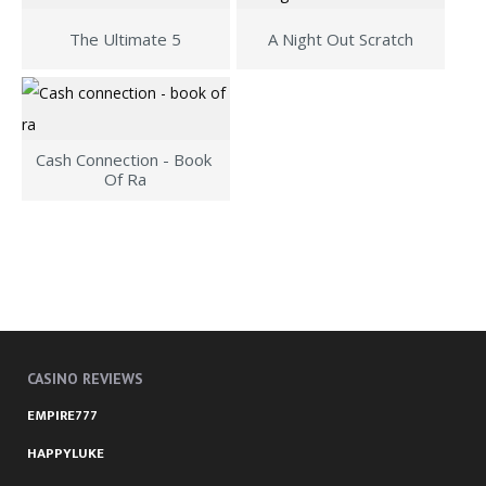
The Ultimate 5
A Night Out Scratch
Cash Connection - Book 
Of Ra
CASINO REVIEWS
EMPIRE777
HAPPYLUKE