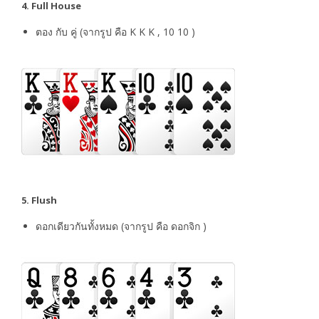
4. Full House
ตอง กับ คู่ (จากรูป คือ K K K , 10 10 )
5. Flush
ดอกเดียวกันทั้งหมด (จากรูป คือ ดอกจิก )