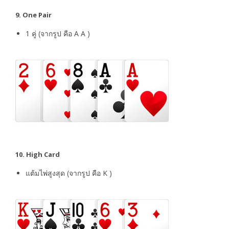
9. One Pair
1 คู่ (จากรูป คือ A A )
10. High Card
แต้มไพ่สูงสุด (จากรูป คือ K )