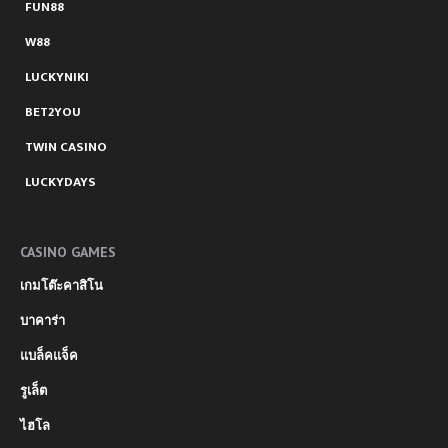
FUN88
W88
LUCKYNIKI
BET2YOU
TWIN CASINO
LUCKYDAYS
CASINO GAMES
เกมโต๊ะคาสิโน
บาคาร่า
แบล็คแจ็ค
รูเล็ต
ไฮโล