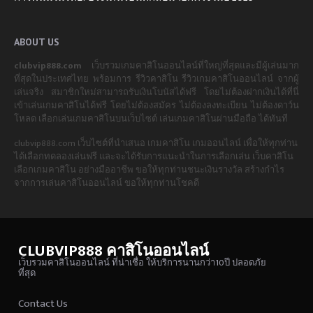
ABOUT US
clubvip888.com
เว็บรวมเกมคาสิโนออนไลน์ที่ใหญ่ที่สุดและมีผู้เล่นมาก
ที่สุดในประเทศไทย พร้อมการ รีวิวคาสิโน รีวิวเกมคาสิโนออนไลน์ จากผู้
เล่นจริง สมาชิกใหม่สามารถรับเงินโบนัสได้ฟรี โดยไม่ต้องฝากเงินได้ที่นี่
เข้าเล่นเกมคาสิโนได้ฟรี โดยไม่ต้องสมัคร ไม่ต้องลงทะเบียน ไม่ต้องดาว์น
โหลด เลือกเล่นเกมคาสิโนบนเว็บไซต์ เล่นเกมคาสิโนผ่านมือถือ ได้ทันที
clubvip888.com เว็บไซต์ที่นำเสนอ เกมคาสิโน เกมออนไลน์ เพื่อให้ทุกท่าน
ได้เลือกทดลองเล่นฟรี และจะได้รับการแนะนำในการเลือกเล่น เว็บคาสิโน
เลือกเกมคาสิโน อย่างมืออาชีพ ขอให้ทุกท่านชนะเงินรางวัล สร้างกำไร
จากการเล่นคาสิโนออนไลน์ ขอให้ทุกท่านโชคดี
CLUBVIP888 คาสิโนออนไลน์
เว็บรวมคาสิโนออนไลน์ ที่น่าเชื่อ ให้บริการนานกว่า10ปี ปลอดภัย
ที่สุด
Contact Us