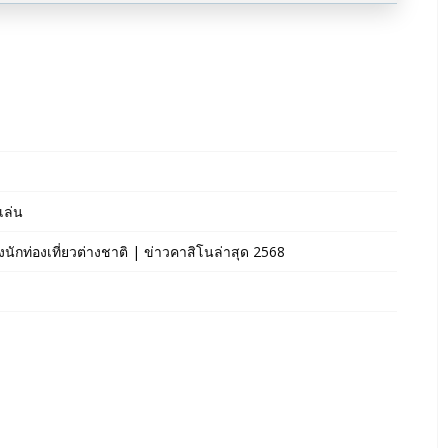
เล่น
ักท่องเที่ยวต่างชาติ | ข่าวคาสิโนล่าสุด 2568