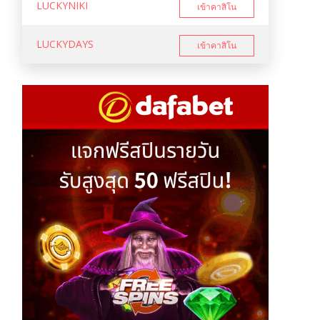
LUCKYNIKI
เข้าคาสิโน
LUCKYDAYS
เข้าคาสิโน