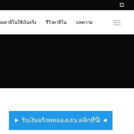
กมคาสิโนใช้เงินจริง
รีวิวคาสิโน
บทความ
► รับเงินจริงทดลองเล่น คลิกที่นี่! ◄