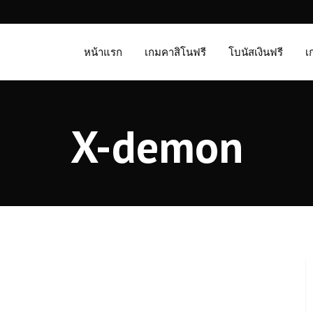
หน้าแรก
เกมคาสิโนฟรี
โบนัสเงินฟรี
เ
X-demon