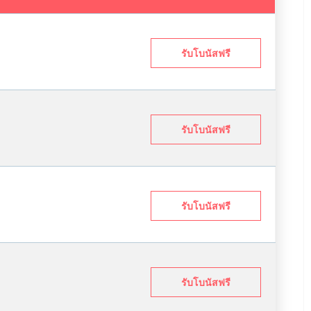
รับโบนัสฟรี
รับโบนัสฟรี
รับโบนัสฟรี
รับโบนัสฟรี