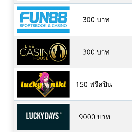
300 บาท
300 บาท
150 ฟรีสปิน
9000 บาท