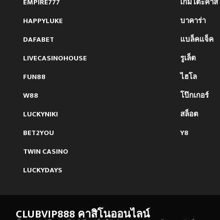
EMPIRE777
เกมโต๊ะคาสิ
HAPPYLUKE
บาคาร่า
DAFABET
แบล็คแจ็ค
LIVECASINOHOUSE
รูเล็ต
FUN88
ไฮโล
W88
โป๊กเกอร์
LUCKYNIKI
สล็อต
BET2YOU
Y8
TWIN CASINO
LUCKYDAYS
CLUBVIP888 คาสิโนออนไลน์