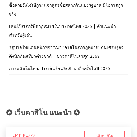
ซื้อหวยยังไงให้ถูก? แจกสูตรซื้อสลากกินแบ่งรัฐบาล มีโอกาสถูก
จริง
เล่นโป๊กเกอร์ผิดกฎหมายในประเทศไทย 2025 | คำแนะนำ
สำหรับผู้เล่น
รัฐบาลไทยเดินหน้าพิจารณา “คาสิโนถูกกฎหมาย” ดันเศรษฐกิจ –
ดึงนักท่องเที่ยวต่างชาติ | ข่าวคาสิโนล่าสุด 2568
การพนันในไทย: ประเด็นร้อนที่กลับมาอีกครั้งในปี 2025
✪ เว็บคาสิโน แนะนำ ✪
EMPIRE777
เข้าคาสิโน