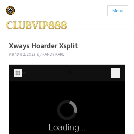
Menu
Xways Hoarder Xsplit
ตุลาคม 2, 2023
by
RANDY KARL