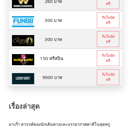
260 บาท
ฟรี
รับโบนัส
300 บาท
ฟรี
รับโบนัส
300 บาท
ฟรี
รับโบนัส
150 ฟรีสปิน
ฟรี
รับโบนัส
9000 บาท
ฟรี
เรื่องล่าสุด
มาเก๊า สวรรค์ของนักเดินทางและบรรยากาศคาสิโนสุดหรู