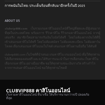
การพนันในไทย: ประเด็นร้อนที่กลับมาอีกครั้งในปี 2025
ABOUT US
clubvip888.com
เว็บรวมเกมคาสิโนออนไลน์ที่ใหญ่ที่สุดและมีผู้เล่นมาก
ที่สุดในประเทศไทย พร้อมการ รีวิวคาสิโน รีวิวเกมคาสิโนออนไลน์ จากผู้
เล่นจริง สมาชิกใหม่สามารถรับเงินโบนัสได้ฟรี โดยไม่ต้องฝากเงินได้ที่นี่
เข้าเล่นเกมคาสิโนได้ฟรี โดยไม่ต้องสมัคร ไม่ต้องลงทะเบียน ไม่ต้องดาว์น
โหลด เลือกเล่นเกมคาสิโนบนเว็บไซต์ เล่นเกมคาสิโนผ่านมือถือ ได้ทันที
clubvip888.com เว็บไซต์ที่นำเสนอ เกมคาสิโน เกมออนไลน์ เพื่อให้ทุกท่าน
ได้เลือกทดลองเล่นฟรี และจะได้รับการแนะนำในการเลือกเล่น เว็บคาสิโน
เลือกเกมคาสิโน อย่างมืออาชีพ ขอให้ทุกท่านชนะเงินรางวัล สร้างกำไร
จากการเล่นคาสิโนออนไลน์ ขอให้ทุกท่านโชคดี
CLUBVIP888 คาสิโนออนไลน์
เว็บรวมคาสิโนออนไลน์ ที่น่าเชื่อ ให้บริการนานกว่า10ปี ปลอดภัย
ที่สุด