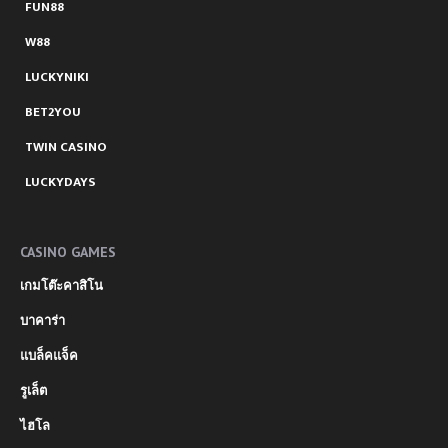
FUN88
W88
LUCKYNIKI
BET2YOU
TWIN CASINO
LUCKYDAYS
CASINO GAMES
เกมโต๊ะคาสิโน
บาคาร่า
แบล็คแจ็ค
รูเล็ต
ไฮโล