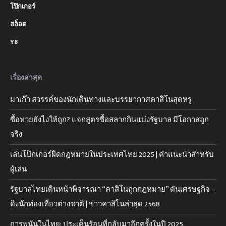
โป๊กเกอร์
สล็อต
Y8
เรื่องล่าสุด
มาเก๊า สวรรค์ของนักเดินทางและบรรยากาศคาสิโนสุดหรู
ซื้อหวยยังไงให้ถูก? แจกสูตรซื้อสลากกินแบ่งรัฐบาล มีโอกาสถูก
จริง
เล่นโป๊กเกอร์ผิดกฎหมายในประเทศไทย 2025 | คำแนะนำสำหรับ
ผู้เล่น
รัฐบาลไทยเดินหน้าพิจารณา “คาสิโนถูกกฎหมาย” ดันเศรษฐกิจ –
ดึงนักท่องเที่ยวต่างชาติ | ข่าวคาสิโนล่าสุด 2568
การพนันในไทย: ประเด็นร้อนที่กลับมาอีกครั้งในปี 2025