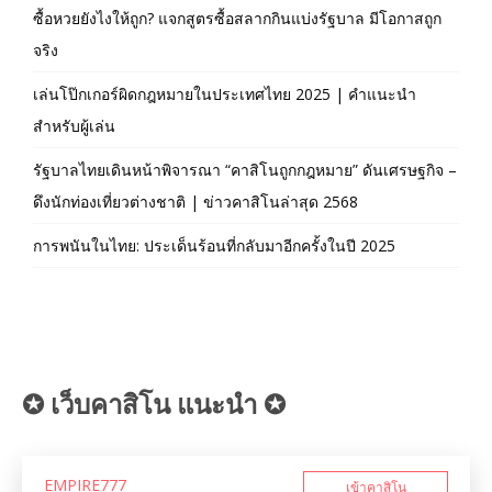
ซื้อหวยยังไงให้ถูก? แจกสูตรซื้อสลากกินแบ่งรัฐบาล มีโอกาสถูก
จริง
เล่นโป๊กเกอร์ผิดกฎหมายในประเทศไทย 2025 | คำแนะนำ
สำหรับผู้เล่น
รัฐบาลไทยเดินหน้าพิจารณา “คาสิโนถูกกฎหมาย” ดันเศรษฐกิจ –
ดึงนักท่องเที่ยวต่างชาติ | ข่าวคาสิโนล่าสุด 2568
การพนันในไทย: ประเด็นร้อนที่กลับมาอีกครั้งในปี 2025
✪ เว็บคาสิโน แนะนำ ✪
EMPIRE777
เข้าคาสิโน