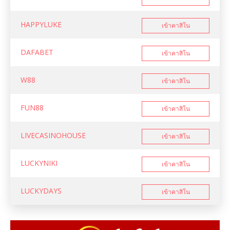
HAPPYLUKE
เข้าคาสิโน
DAFABET
เข้าคาสิโน
W88
เข้าคาสิโน
FUN88
เข้าคาสิโน
LIVECASINOHOUSE
เข้าคาสิโน
LUCKYNIKI
เข้าคาสิโน
LUCKYDAYS
เข้าคาสิโน