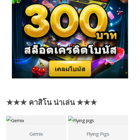
★★★ คาสิโน น่าเล่น ★★★
Gemix
Flying Pigs