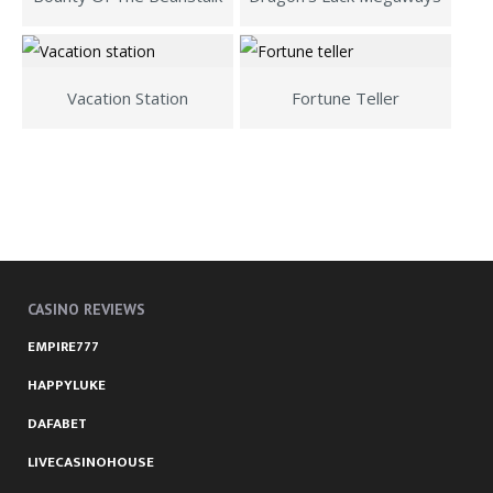
Vacation Station
Fortune Teller
CASINO REVIEWS
EMPIRE777
HAPPYLUKE
DAFABET
LIVECASINOHOUSE