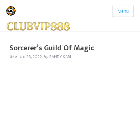
Menu
Sorcerer’s Guild Of Magic
สิงหาคม 28, 2022
by
RANDY KARL