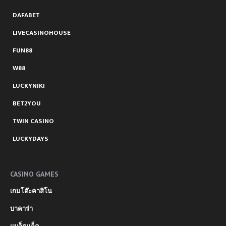
DAFABET
LIVECASINOHOUSE
FUN88
W88
LUCKYNIKI
BET2YOU
TWIN CASINO
LUCKYDAYS
CASINO GAMES
เกมโต๊ะคาสิโน
บาคาร่า