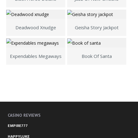
Deadwood Xnudge
Geisha Story Jackpot
Expendables Megaways
Book Of Santa
CASINO REVIEWS
EMPIRE777
HAPPYLUKE