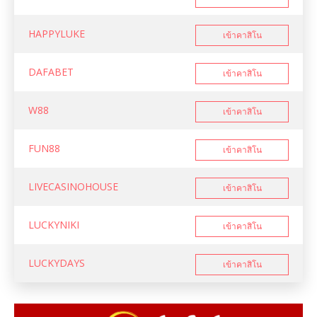
HAPPYLUKE
เข้าคาสิโน
DAFABET
เข้าคาสิโน
W88
เข้าคาสิโน
FUN88
เข้าคาสิโน
LIVECASINOHOUSE
เข้าคาสิโน
LUCKYNIKI
เข้าคาสิโน
LUCKYDAYS
เข้าคาสิโน