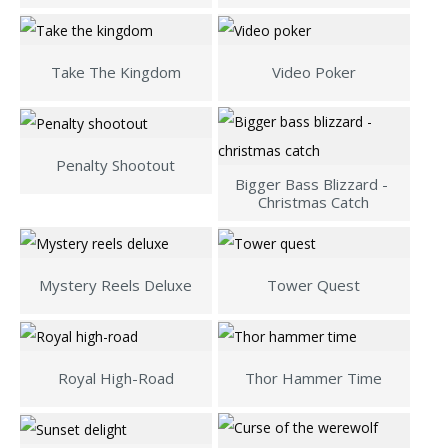
Take The Kingdom
Video Poker
Penalty Shootout
Bigger Bass Blizzard - 
Christmas Catch
Mystery Reels Deluxe
Tower Quest
Royal High-Road
Thor Hammer Time