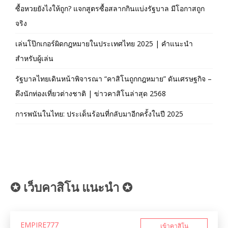
ซื้อหวยยังไงให้ถูก? แจกสูตรซื้อสลากกินแบ่งรัฐบาล มีโอกาสถูก
จริง
เล่นโป๊กเกอร์ผิดกฎหมายในประเทศไทย 2025 | คำแนะนำ
สำหรับผู้เล่น
รัฐบาลไทยเดินหน้าพิจารณา “คาสิโนถูกกฎหมาย” ดันเศรษฐกิจ –
ดึงนักท่องเที่ยวต่างชาติ | ข่าวคาสิโนล่าสุด 2568
การพนันในไทย: ประเด็นร้อนที่กลับมาอีกครั้งในปี 2025
✪ เว็บคาสิโน แนะนำ ✪
EMPIRE777
เข้าคาสิโน