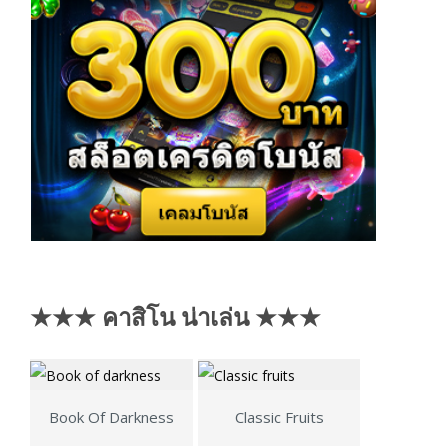
★★★ คาสิโน น่าเล่น ★★★
Book Of Darkness
Classic Fruits