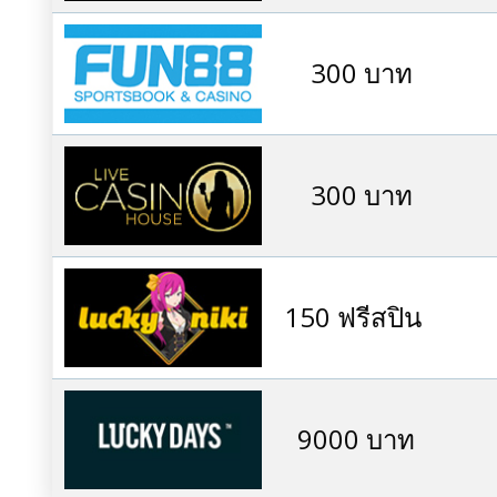
300 บาท
300 บาท
150 ฟรีสปิน
9000 บาท