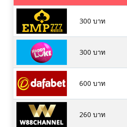
300 บาท
300 บาท
600 บาท
260 บาท