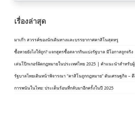
เรื่องล่าสุด
มาเก๊า สวรรค์ของนักเดินทางและบรรยากาศคาสิโนสุดหรู
ซื้อหวยยังไงให้ถูก? แจกสูตรซื้อสลากกินแบ่งรัฐบาล มีโอกาสถูกจริง
เล่นโป๊กเกอร์ผิดกฎหมายในประเทศไทย 2025 | คำแนะนำสำหรับผู้
รัฐบาลไทยเดินหน้าพิจารณา “คาสิโนถูกกฎหมาย” ดันเศรษฐกิจ – ดึงน
การพนันในไทย: ประเด็นร้อนที่กลับมาอีกครั้งในปี 2025