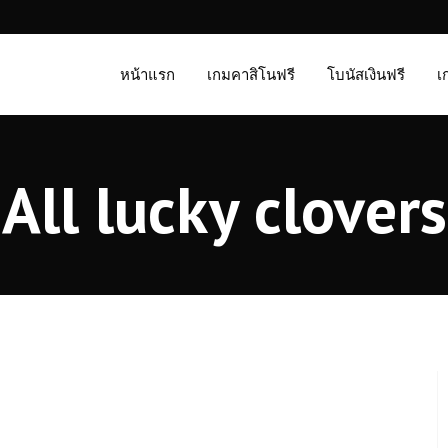
หน้าแรก
เกมคาสิโนฟรี
โบนัสเงินฟรี
เ
All lucky clovers