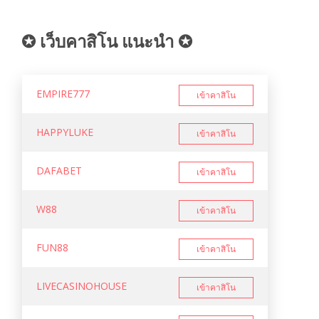
✪ เว็บคาสิโน แนะนำ ✪
EMPIRE777
เข้าคาสิโน
HAPPYLUKE
เข้าคาสิโน
DAFABET
เข้าคาสิโน
W88
เข้าคาสิโน
FUN88
เข้าคาสิโน
LIVECASINOHOUSE
เข้าคาสิโน