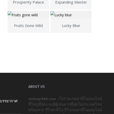
Prosperity Palace
Expanding Master
Fruits Gone Wild
Lucky Blue
ABOUT US
clubvip888.com
เว็บรวมเกมคาสิโนออนไลน์
ละบรรยากาศ
ที่ใหญ่ที่สุดและมีผู้เล่นมากที่สุดในประเทศไทย
พร้อมการ รีวิวคาสิโน รีวิวเกมคาสิโนออนไลน์