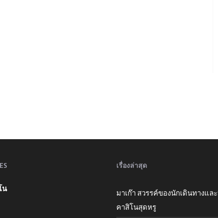
ES
เรื่องล่าสุด
โน
มาเก๊า สวรรค์ของนักเดินทางแ
คาสิโนสุดหรู