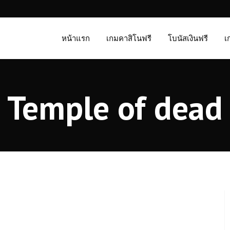
หน้าแรก
เกมคาสิโนฟรี
โบนัสเงินฟรี
เ
Temple of dead