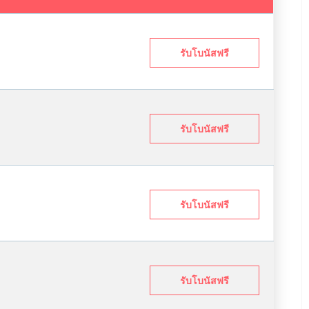
รับโบนัสฟรี
รับโบนัสฟรี
รับโบนัสฟรี
รับโบนัสฟรี