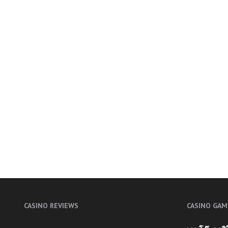
CASINO REVIEWS
CASINO GAM