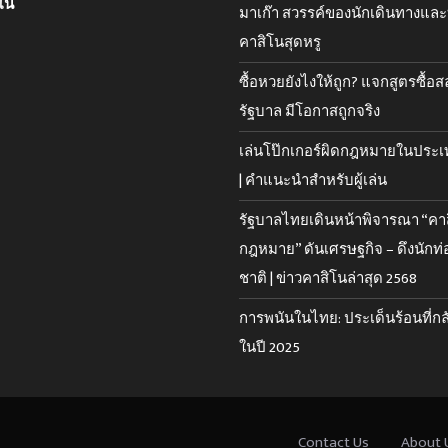
โน
มาเก๊า สวรรค์ของนักเดินทางแ
คาสิโนสุดหรู
ซื้อหวยยังไงให้ถูก? แจกสูตรซื้อ
รัฐบาล มีโอกาสถูกจริง
เล่นโป๊กเกอร์ผิดกฎหมายในประ
| คำแนะนำสำหรับผู้เล่น
รัฐบาลไทยเดินหน้าพิจารณา “คาส
กฎหมาย” ดันเศรษฐกิจ – ดึงนักท่อ
ชาติ | ข่าวคาสิโนล่าสุด 2568
การพนันในไทย: ประเด็นร้อนที่กลั
ในปี 2025
Contact Us
About 