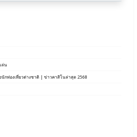
เล่น
ักท่องเที่ยวต่างชาติ | ข่าวคาสิโนล่าสุด 2568