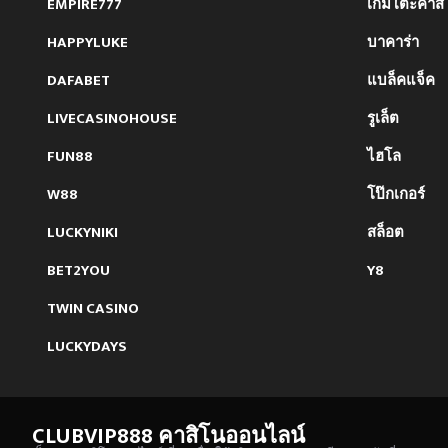
EMPIRE777
เกมโต๊ะคาสิ
HAPPYLUKE
บาคาร่า
DAFABET
แบล็คแจ็ค
LIVECASINOHOUSE
รูเล็ต
FUN88
ไฮโล
W88
โป๊กเกอร์
LUCKYNIKI
สล็อต
BET2YOU
Y8
TWIN CASINO
LUCKYDAYS
CLUBVIP888 คาสิโนออนไลน์