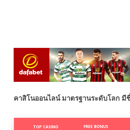
คาสิโนออนไลน์ มาตรฐานระดับโลก มีชื่อ
FREE BONUS
TOP CASINO