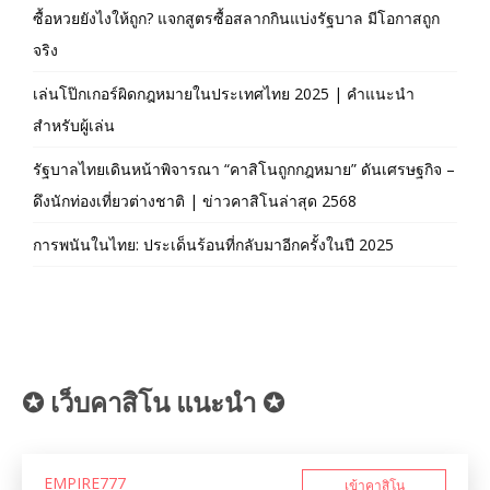
ซื้อหวยยังไงให้ถูก? แจกสูตรซื้อสลากกินแบ่งรัฐบาล มีโอกาสถูก
จริง
เล่นโป๊กเกอร์ผิดกฎหมายในประเทศไทย 2025 | คำแนะนำ
สำหรับผู้เล่น
รัฐบาลไทยเดินหน้าพิจารณา “คาสิโนถูกกฎหมาย” ดันเศรษฐกิจ –
ดึงนักท่องเที่ยวต่างชาติ | ข่าวคาสิโนล่าสุด 2568
การพนันในไทย: ประเด็นร้อนที่กลับมาอีกครั้งในปี 2025
✪ เว็บคาสิโน แนะนำ ✪
EMPIRE777
เข้าคาสิโน