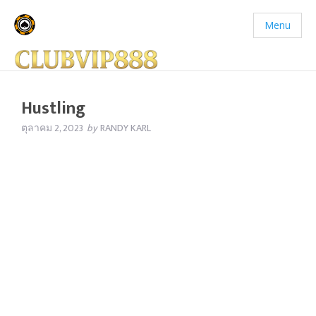
Menu
Hustling
ตุลาคม 2, 2023
by
RANDY KARL