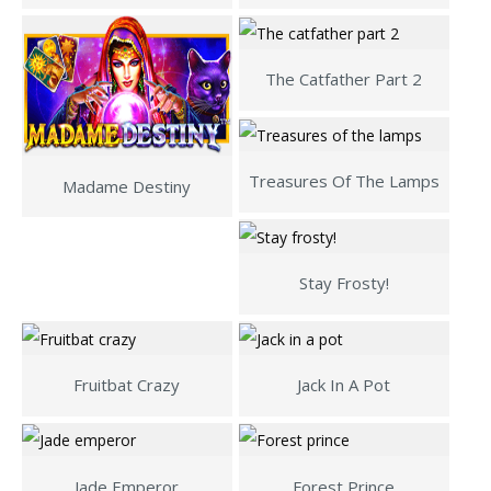
The Catfather Part 2
Treasures Of The Lamps
Madame Destiny
Stay Frosty!
Fruitbat Crazy
Jack In A Pot
Jade Emperor
Forest Prince