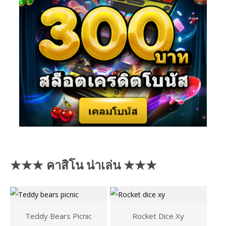
★★★ คาสิโน น่าเล่น ★★★
Teddy Bears Picnic
Rocket Dice Xy