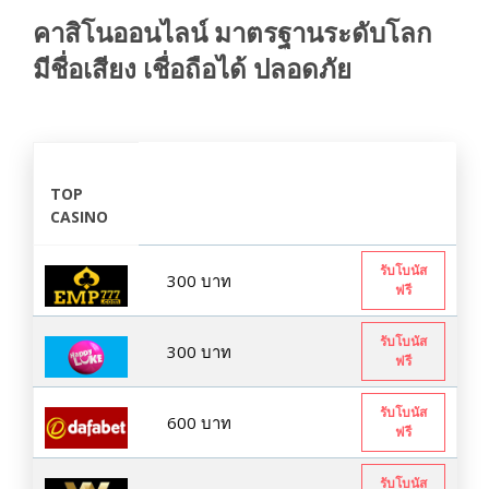
คาสิโนออนไลน์ มาตรฐานระดับโลก
มีชื่อเสียง เชื่อถือได้ ปลอดภัย
TOP
CASINO
รับโบนัส
300 บาท
ฟรี
รับโบนัส
300 บาท
ฟรี
รับโบนัส
600 บาท
ฟรี
รับโบนัส