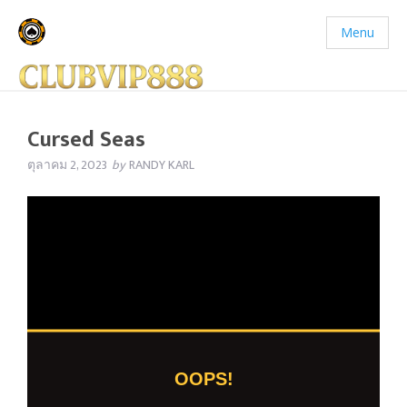
Menu
Cursed Seas
ตุลาคม 2, 2023
by
RANDY KARL