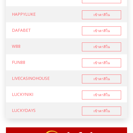
HAPPYLUKE
เข้าคาสิโน
DAFABET
เข้าคาสิโน
W88
เข้าคาสิโน
FUN88
เข้าคาสิโน
LIVECASINOHOUSE
เข้าคาสิโน
LUCKYNIKI
เข้าคาสิโน
LUCKYDAYS
เข้าคาสิโน