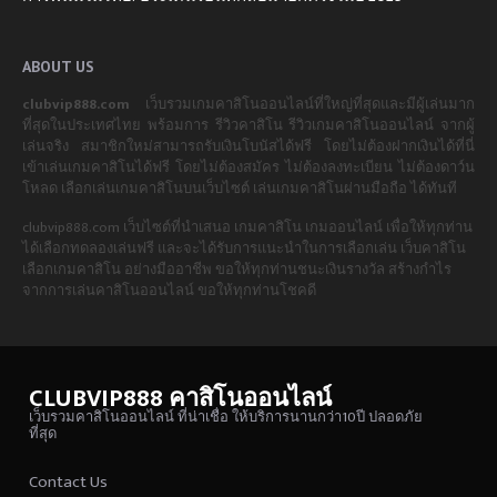
ABOUT US
clubvip888.com
เว็บรวมเกมคาสิโนออนไลน์ที่ใหญ่ที่สุดและมีผู้เล่นมาก
ที่สุดในประเทศไทย พร้อมการ รีวิวคาสิโน รีวิวเกมคาสิโนออนไลน์ จากผู้
เล่นจริง สมาชิกใหม่สามารถรับเงินโบนัสได้ฟรี โดยไม่ต้องฝากเงินได้ที่นี่
เข้าเล่นเกมคาสิโนได้ฟรี โดยไม่ต้องสมัคร ไม่ต้องลงทะเบียน ไม่ต้องดาว์น
โหลด เลือกเล่นเกมคาสิโนบนเว็บไซต์ เล่นเกมคาสิโนผ่านมือถือ ได้ทันที
clubvip888.com เว็บไซต์ที่นำเสนอ เกมคาสิโน เกมออนไลน์ เพื่อให้ทุกท่าน
ได้เลือกทดลองเล่นฟรี และจะได้รับการแนะนำในการเลือกเล่น เว็บคาสิโน
เลือกเกมคาสิโน อย่างมืออาชีพ ขอให้ทุกท่านชนะเงินรางวัล สร้างกำไร
จากการเล่นคาสิโนออนไลน์ ขอให้ทุกท่านโชคดี
CLUBVIP888 คาสิโนออนไลน์
เว็บรวมคาสิโนออนไลน์ ที่น่าเชื่อ ให้บริการนานกว่า10ปี ปลอดภัย
ที่สุด
Contact Us