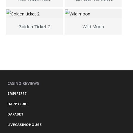
Golden Ticket 2
Wild Moon
CASINO REVIEWS
EMPIRE777
HAPPYLUKE
DAFABET
LIVECASINOHOUSE