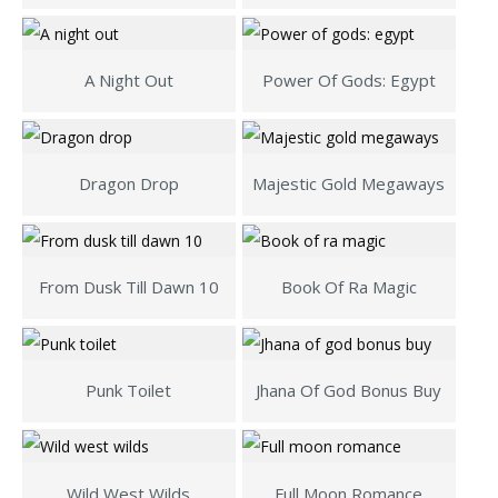
A Night Out
Power Of Gods: Egypt
Dragon Drop
Majestic Gold Megaways
From Dusk Till Dawn 10
Book Of Ra Magic
Punk Toilet
Jhana Of God Bonus Buy
Wild West Wilds
Full Moon Romance