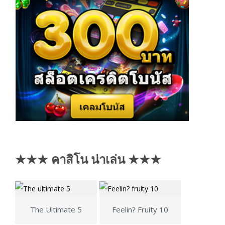
★★★ คาสิโน น่าเล่น ★★★
The Ultimate 5
Feelin? Fruity 10