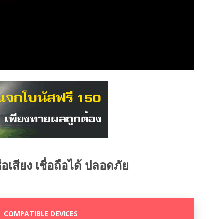
เสียง เชื่อถือได้ ปลอดภัย
COMPATIBLE DEVICES