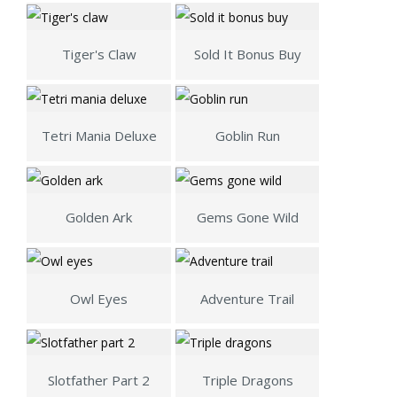
Tiger's Claw
Sold It Bonus Buy
Tetri Mania Deluxe
Goblin Run
Golden Ark
Gems Gone Wild
Owl Eyes
Adventure Trail
Slotfather Part 2
Triple Dragons