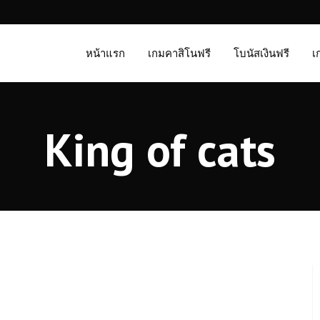
หน้าแรก
เกมคาสิโนฟรี
โบนัสเงินฟรี
เ
King of cats