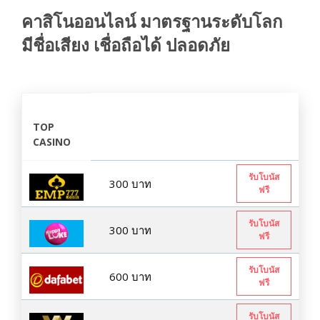
คาสิโนออนไลน์ มาตรฐานระดับโลก
มีชื่อเสียง เชื่อถือได้ ปลอดภัย
TOP
CASINO
รับโบนัส
300 บาท
ฟรี
รับโบนัส
300 บาท
ฟรี
รับโบนัส
600 บาท
ฟรี
รับโบนัส