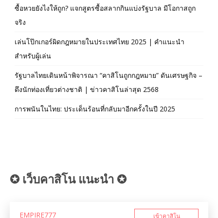
ซื้อหวยยังไงให้ถูก? แจกสูตรซื้อสลากกินแบ่งรัฐบาล มีโอกาสถูก
จริง
เล่นโป๊กเกอร์ผิดกฎหมายในประเทศไทย 2025 | คำแนะนำ
สำหรับผู้เล่น
รัฐบาลไทยเดินหน้าพิจารณา “คาสิโนถูกกฎหมาย” ดันเศรษฐกิจ –
ดึงนักท่องเที่ยวต่างชาติ | ข่าวคาสิโนล่าสุด 2568
การพนันในไทย: ประเด็นร้อนที่กลับมาอีกครั้งในปี 2025
✪ เว็บคาสิโน แนะนำ ✪
EMPIRE777
เข้าคาสิโน