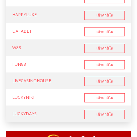
HAPPYLUKE
เข้าคาสิโน
DAFABET
เข้าคาสิโน
W88
เข้าคาสิโน
FUN88
เข้าคาสิโน
LIVECASINOHOUSE
เข้าคาสิโน
LUCKYNIKI
เข้าคาสิโน
LUCKYDAYS
เข้าคาสิโน