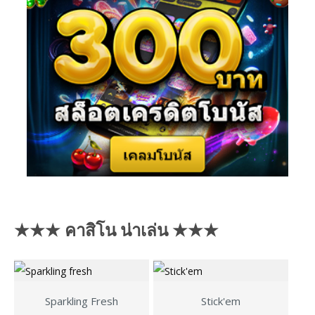
★★★ คาสิโน น่าเล่น ★★★
Sparkling Fresh
Stick'em