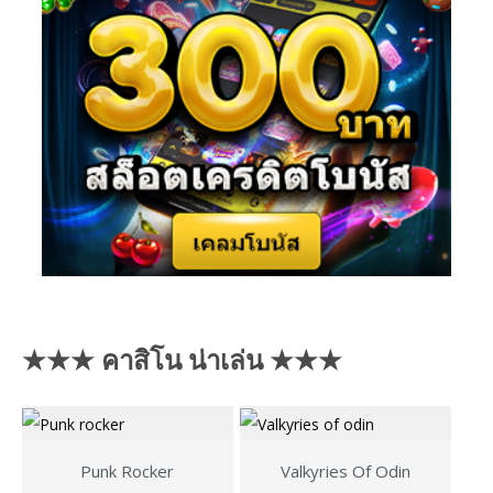
★★★ คาสิโน น่าเล่น ★★★
Punk Rocker
Valkyries Of Odin