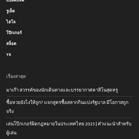
แบล็คแจ็ค
รูเล็ต
ไฮโล
โป๊กเกอร์
สล็อต
Y8
เรื่องล่าสุด
มาเก๊า สวรรค์ของนักเดินทางและบรรยากาศคาสิโนสุดหรู
ซื้อหวยยังไงให้ถูก? แจกสูตรซื้อสลากกินแบ่งรัฐบาล มีโอกาสถูก
จริง
เล่นโป๊กเกอร์ผิดกฎหมายในประเทศไทย 2025 | คำแนะนำสำหรับ
ผู้เล่น