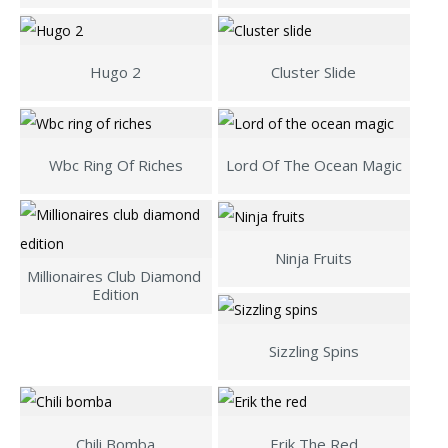
Hugo 2
Cluster Slide
Wbc Ring Of Riches
Lord Of The Ocean Magic
Ninja Fruits
Millionaires Club Diamond 
Edition
Sizzling Spins
Chili Bomba
Erik The Red