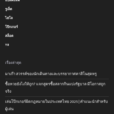
แบล็คแจ็ค
รูเล็ต
ไฮโล
โป๊กเกอร์
สล็อต
Y8
เรื่องล่าสุด
มาเก๊า สวรรค์ของนักเดินทางและบรรยากาศคาสิโนสุดหรู
ซื้อหวยยังไงให้ถูก? แจกสูตรซื้อสลากกินแบ่งรัฐบาล มีโอกาสถูก
จริง
เล่นโป๊กเกอร์ผิดกฎหมายในประเทศไทย 2025 | คำแนะนำสำหรับ
ผู้เล่น