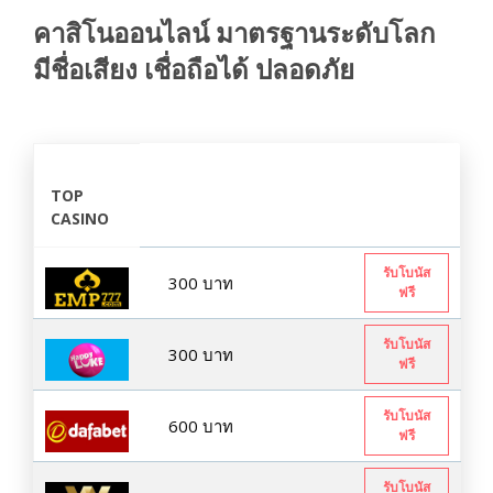
คาสิโนออนไลน์ มาตรฐานระดับโลก
มีชื่อเสียง เชื่อถือได้ ปลอดภัย
TOP
CASINO
รับโบนัส
300 บาท
ฟรี
รับโบนัส
300 บาท
ฟรี
รับโบนัส
600 บาท
ฟรี
รับโบนัส