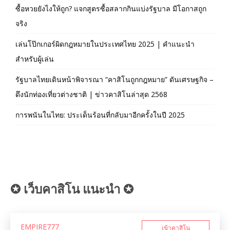
ซื้อหวยยังไงให้ถูก? แจกสูตรซื้อสลากกินแบ่งรัฐบาล มีโอกาสถูก
จริง
เล่นโป๊กเกอร์ผิดกฎหมายในประเทศไทย 2025 | คำแนะนำ
สำหรับผู้เล่น
รัฐบาลไทยเดินหน้าพิจารณา “คาสิโนถูกกฎหมาย” ดันเศรษฐกิจ –
ดึงนักท่องเที่ยวต่างชาติ | ข่าวคาสิโนล่าสุด 2568
การพนันในไทย: ประเด็นร้อนที่กลับมาอีกครั้งในปี 2025
✪ เว็บคาสิโน แนะนำ ✪
EMPIRE777
เข้าคาสิโน