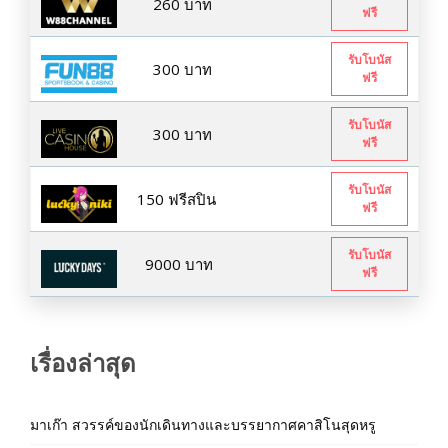
260 บาท
ฟรี
รับโบนัส
300 บาท
ฟรี
รับโบนัส
300 บาท
ฟรี
รับโบนัส
150 ฟรีสปิน
ฟรี
รับโบนัส
9000 บาท
ฟรี
เรื่องล่าสุด
มาเก๊า สวรรค์ของนักเดินทางและบรรยากาศคาสิโนสุดหรู