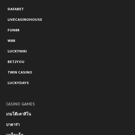
DAFABET
LIVECASINOHOUSE
FUN88
W88
LUCKYNIKI
BET2YOU
TWIN CASINO
LUCKYDAYS
CASINO GAMES
เกมโต๊ะคาสิโน
บาคาร่า