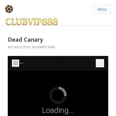
Menu
Dead Canary
ตุลาคม 2, 2023
by
RANDY KARL