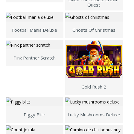
Quest
Football Mania Deluxe
Ghosts Of Christmas
Pink Panther Scratch
Gold Rush 2
Piggy Blitz
Lucky Mushrooms Deluxe