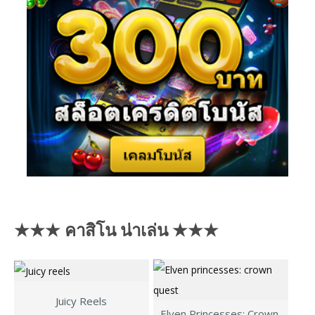
★★★ คาสิโน น่าเล่น ★★★
Juicy Reels
Elven Princesses: Crown 