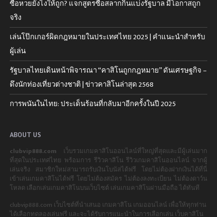
ซื้อหวยยังไงให้ถูก? แจกสูตรซื้อสลากกินแบ่งรัฐบาล มีโอกาสถูก
จริง
เล่นโป๊กเกอร์ผิดกฎหมายในประเทศไทย 2025 | คำแนะนำสำหรับ
ผู้เล่น
รัฐบาลไทยเดินหน้าพิจารณา “คาสิโนถูกกฎหมาย” ดันเศรษฐกิจ –
ดึงนักท่องเที่ยวต่างชาติ | ข่าวคาสิโนล่าสุด 2568
การพนันในไทย: ประเด็นร้อนที่กลับมาอีกครั้งในปี 2025
ABOUT US
clubvip888.com
เว็บรวมเกมคาสิโนออนไลน์ที่ใหญ่ที่สุดและมีผู้เล่นมาก
ที่สุดในประเทศไทย พร้อมการ รีวิวคาสิโน รีวิวเกมคาสิโนออนไลน์ จากผู้
เล่นจริง สมาชิกใหม่สามารถรับเงินโบนัสได้ฟรี โดยไม่ต้องฝากเงินได้ที่นี่
เข้าเล่นเกมคาสิโนได้ฟรี โดยไม่ต้องสมัคร ไม่ต้องลงทะเบียน ไม่ต้องดาว์น
โหลด เลือกเล่นเกมคาสิโนบนเว็บไซต์ เล่นเกมคาสิโนผ่านมือถือ ได้ทันที
clubvip888.com เว็บไซต์ที่นำเสนอ เกมคาสิโน เกมออนไลน์ เพื่อให้ทุกท่าน
ได้เลือกทดลองเล่นฟรี และจะได้รับการแนะนำในการเลือกเล่น เว็บคาสิโน