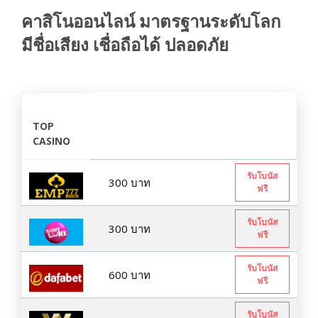
คาสิโนออนไลน์ มาตรฐานระดับโลก
มีชื่อเสียง เชื่อถือได้ ปลอดภัย
TOP
CASINO
รับโบนัส
300 บาท
ฟรี
รับโบนัส
300 บาท
ฟรี
รับโบนัส
600 บาท
ฟรี
รับโบนัส