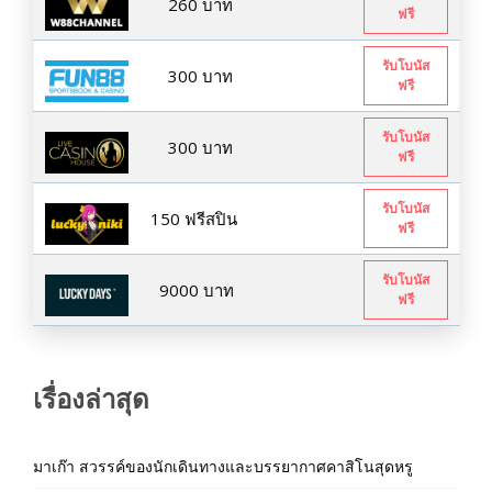
260 บาท
ฟรี
รับโบนัส
300 บาท
ฟรี
รับโบนัส
300 บาท
ฟรี
รับโบนัส
150 ฟรีสปิน
ฟรี
รับโบนัส
9000 บาท
ฟรี
เรื่องล่าสุด
มาเก๊า สวรรค์ของนักเดินทางและบรรยากาศคาสิโนสุดหรู