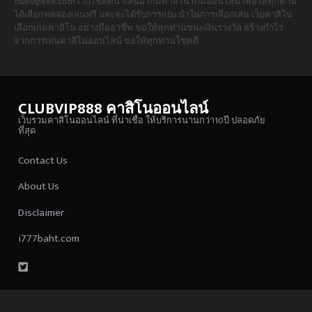
clubvip888.com เว็บไซต์ที่นำเสนอ เกมคาสิโน เกมออนไลน์ เพื่อให้ทุกท่าน
ได้เลือกทดลองเล่นฟรี และจะได้รับการแนะนำในการเลือกเล่น เว็บคาสิโน
เลือกเกมคาสิโน อย่างมืออาชีพ ขอให้ทุกท่านชนะเงินรางวัล สร้างกำไร
จากการเล่นคาสิโนออนไลน์ ขอให้ทุกท่านโชคดี
CLUBVIP888 คาสิโนออนไลน์
เว็บรวมคาสิโนออนไลน์ ที่น่าเชื่อ ให้บริการนานกว่า10ปี ปลอดภัย
ที่สุด
Contact Us
About Us
Disclaimer
i777baht.com