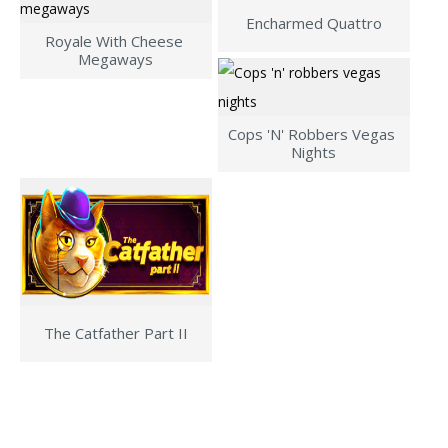
Encharmed Quattro
Royale With Cheese 
Megaways
Cops 'n' Robbers Vegas 
Nights
The Catfather Part II