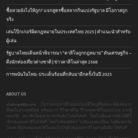
ซื้อหวยยังไงให้ถูก? แจกสูตรซื้อสลากกินแบ่งรัฐบาล มีโอกาสถูก
จริง
เล่นโป๊กเกอร์ผิดกฎหมายในประเทศไทย 2025 | คำแนะนำสำหรับ
ผู้เล่น
รัฐบาลไทยเดินหน้าพิจารณา “คาสิโนถูกกฎหมาย” ดันเศรษฐกิจ –
ดึงนักท่องเที่ยวต่างชาติ | ข่าวคาสิโนล่าสุด 2568
การพนันในไทย: ประเด็นร้อนที่กลับมาอีกครั้งในปี 2025
ABOUT US
clubvip888.com
เว็บรวมเกมคาสิโนออนไลน์ที่ใหญ่ที่สุดและมีผู้เล่นมาก
ที่สุดในประเทศไทย พร้อมการ รีวิวคาสิโน รีวิวเกมคาสิโนออนไลน์ จากผู้
เล่นจริง สมาชิกใหม่สามารถรับเงินโบนัสได้ฟรี โดยไม่ต้องฝากเงินได้ที่นี่
เข้าเล่นเกมคาสิโนได้ฟรี โดยไม่ต้องสมัคร ไม่ต้องลงทะเบียน ไม่ต้องดาว์น
โหลด เลือกเล่นเกมคาสิโนบนเว็บไซต์ เล่นเกมคาสิโนผ่านมือถือ ได้ทันที