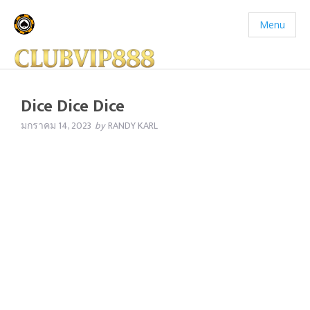
Menu
Dice Dice Dice
มกราคม 14, 2023
by
RANDY KARL