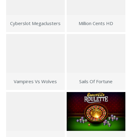
Cyberslot Megaclusters
Million Cents HD
Vampires Vs Wolves
Sails Of Fortune