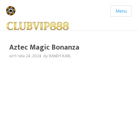
Menu
Aztec Magic Bonanza
มกราคม 24, 2024
by
RANDY KARL