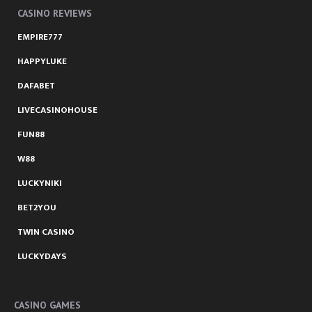
CASINO REVIEWS
EMPIRE777
HAPPYLUKE
DAFABET
LIVECASINOHOUSE
FUN88
W88
LUCKYNIKI
BET2YOU
TWIN CASINO
LUCKYDAYS
CASINO GAMES