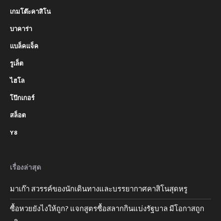
เกมโต๊ะคาสิโน
บาคาร่า
แบล็คแจ็ค
รูเล็ต
ไฮโล
โป๊กเกอร์
สล็อต
Y8
เรื่องล่าสุด
มาเก๊า สวรรค์ของนักเดินทางและบรรยากาศคาสิโนสุดหรู
ซื้อหวยยังไงให้ถูก? แจกสูตรซื้อสลากกินแบ่งรัฐบาล มีโอกาสถูก