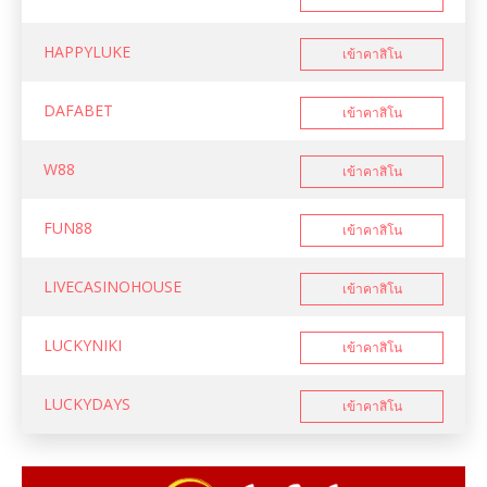
HAPPYLUKE
เข้าคาสิโน
DAFABET
เข้าคาสิโน
W88
เข้าคาสิโน
FUN88
เข้าคาสิโน
LIVECASINOHOUSE
เข้าคาสิโน
LUCKYNIKI
เข้าคาสิโน
LUCKYDAYS
เข้าคาสิโน