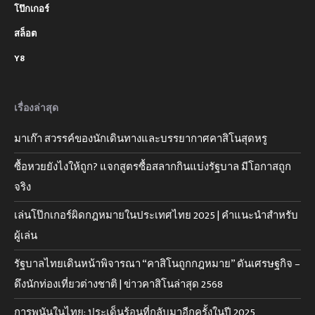
โป๊กเกอร์
สล็อต
Y8
เรื่องล่าสุด
มาเก๊า สวรรค์ของนักเดินทางและบรรยากาศคาสิโนสุดหรู
ซื้อหวยยังไงให้ถูก? แจกสูตรซื้อสลากกินแบ่งรัฐบาล มีโอกาสถูก
จริง
เล่นโป๊กเกอร์ผิดกฎหมายในประเทศไทย 2025 | คำแนะนำสำหรับ
ผู้เล่น
รัฐบาลไทยเดินหน้าพิจารณา “คาสิโนถูกกฎหมาย” ดันเศรษฐกิจ –
ดึงนักท่องเที่ยวต่างชาติ | ข่าวคาสิโนล่าสุด 2568
การพนันในไทย: ประเด็นร้อนที่กลับมาอีกครั้งในปี 2025