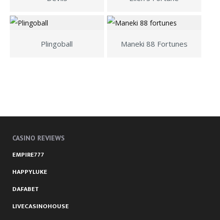
Plingoball
Maneki 88 Fortunes
CASINO REVIEWS
EMPIRE777
HAPPYLUKE
DAFABET
LIVECASINOHOUSE