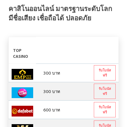
คาสิโนออนไลน์ มาตรฐานระดับโลก
มีชื่อเสียง เชื่อถือได้ ปลอดภัย
TOP
CASINO
รับโบนัส
300 บาท
ฟรี
รับโบนัส
300 บาท
ฟรี
รับโบนัส
600 บาท
ฟรี
รับโบนัส