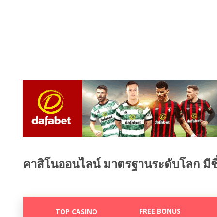
คาสิโนออนไลน์ มาตรฐานระดับโลก มีชื่อ
FREE BONUS
TOP CASINO