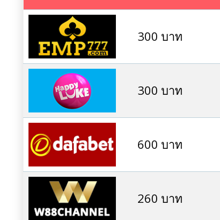
300 บาท
300 บาท
600 บาท
260 บาท