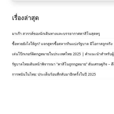
เรื่องล่าสุด
มาเก๊า สวรรค์ของนักเดินทางและบรรยากาศคาสิโนสุดหรู
ซื้อหวยยังไงให้ถูก? แจกสูตรซื้อสลากกินแบ่งรัฐบาล มีโอกาสถูกจริง
เล่นโป๊กเกอร์ผิดกฎหมายในประเทศไทย 2025 | คำแนะนำสำหรับผู้
รัฐบาลไทยเดินหน้าพิจารณา “คาสิโนถูกกฎหมาย” ดันเศรษฐกิจ – ดึงน
การพนันในไทย: ประเด็นร้อนที่กลับมาอีกครั้งในปี 2025