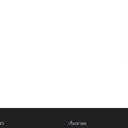
ES
เรื่องล่าสุด