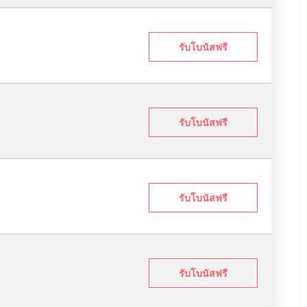
รับโบนัสฟรี
รับโบนัสฟรี
รับโบนัสฟรี
รับโบนัสฟรี