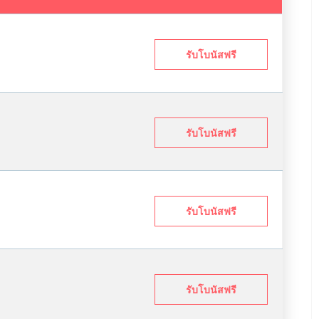
รับโบนัสฟรี
รับโบนัสฟรี
รับโบนัสฟรี
รับโบนัสฟรี