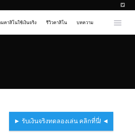
กมคาสิโนใช้เงินจริง
รีวิวคาสิโน
บทความ
► รับเงินจริงทดลองเล่น คลิกที่นี่! ◄