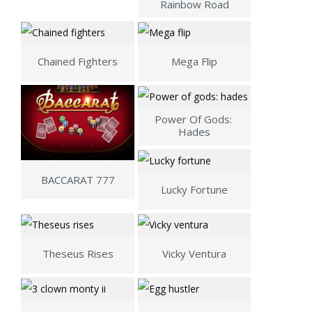
Rainbow Road
Chained Fighters
Mega Flip
Power Of Gods: 
Hades
BACCARAT 777
Lucky Fortune
Theseus Rises
Vicky Ventura