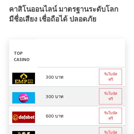
คาสิโนออนไลน์ มาตรฐานระดับโลก
มีชื่อเสียง เชื่อถือได้ ปลอดภัย
TOP
CASINO
รับโบนัส
300 บาท
ฟรี
รับโบนัส
300 บาท
ฟรี
รับโบนัส
600 บาท
ฟรี
รับโบนัส