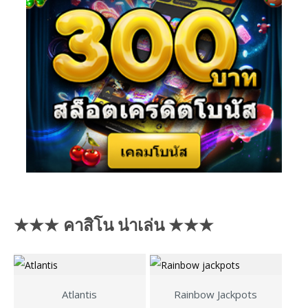
★★★ คาสิโน น่าเล่น ★★★
Atlantis
Rainbow Jackpots