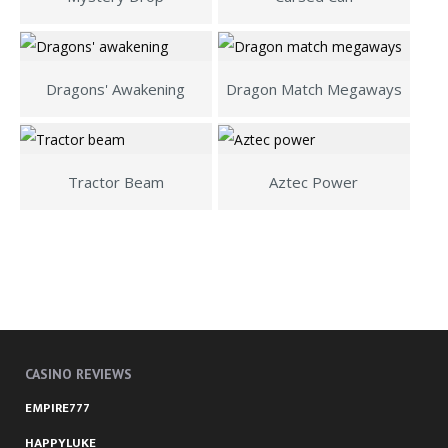
Dragons' Awakening
Dragon Match Megaways
Tractor Beam
Aztec Power
CASINO REVIEWS
EMPIRE777
HAPPYLUKE