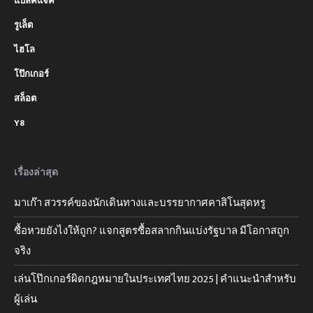
แบล็คแจ็ค
รูเล็ต
ไฮโล
โป๊กเกอร์
สล็อต
Y8
เรื่องล่าสุด
มาเก๊า สวรรค์ของนักเดินทางและบรรยากาศคาสิโนสุดหรู
ซื้อหวยยังไงให้ถูก? แจกสูตรซื้อสลากกินแบ่งรัฐบาล มีโอกาสถูก
จริง
เล่นโป๊กเกอร์ผิดกฎหมายในประเทศไทย 2025 | คำแนะนำสำหรับ
ผู้เล่น