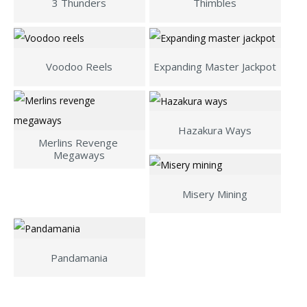
3 Thunders
Thimbles
Voodoo Reels
Expanding Master Jackpot
Hazakura Ways
Merlins Revenge 
Megaways
Misery Mining
Pandamania