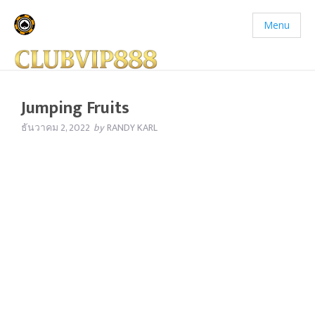
Menu
Jumping Fruits
ธันวาคม 2, 2022
by
RANDY KARL