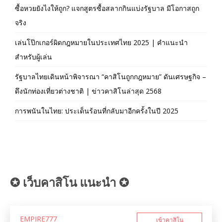
ซื้อหวยยังไงให้ถูก? แจกสูตรซื้อสลากกินแบ่งรัฐบาล มีโอกาสถูก
จริง
เล่นโป๊กเกอร์ผิดกฎหมายในประเทศไทย 2025 | คำแนะนำ
สำหรับผู้เล่น
รัฐบาลไทยเดินหน้าพิจารณา “คาสิโนถูกกฎหมาย” ดันเศรษฐกิจ –
ดึงนักท่องเที่ยวต่างชาติ | ข่าวคาสิโนล่าสุด 2568
การพนันในไทย: ประเด็นร้อนที่กลับมาอีกครั้งในปี 2025
✪ เว็บคาสิโน แนะนำ ✪
EMPIRE777
เข้าคาสิโน