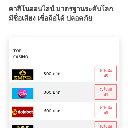
คาสิโนออนไลน์ มาตรฐานระดับโลก
มีชื่อเสียง เชื่อถือได้ ปลอดภัย
TOP
CASINO
รับโบนัส
300 บาท
ฟรี
รับโบนัส
300 บาท
ฟรี
รับโบนัส
600 บาท
ฟรี
รับโบนัส