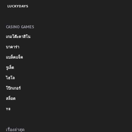
LUCKYDAYS
CASINO GAMES
เกมโต๊ะคาสิโน
บาคาร่า
แบล็คแจ็ค
รูเล็ต
ไฮโล
โป๊กเกอร์
สล็อต
Y8
เรื่องล่าสุด