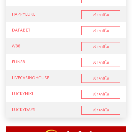
HAPPYLUKE
เข้าคาสิโน
DAFABET
เข้าคาสิโน
W88
เข้าคาสิโน
FUN88
เข้าคาสิโน
LIVECASINOHOUSE
เข้าคาสิโน
LUCKYNIKI
เข้าคาสิโน
LUCKYDAYS
เข้าคาสิโน