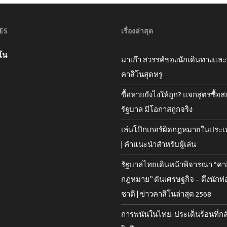
ES
เรื่องล่าสุด
โน
มาเก๊า สวรรค์ของนักเดินทางแ
คาสิโนสุดหรู
ซื้อหวยยังไงให้ถูก? แจกสูตรซื้อ
รัฐบาล มีโอกาสถูกจริง
เล่นโป๊กเกอร์ผิดกฎหมายในประ
| คำแนะนำสำหรับผู้เล่น
รัฐบาลไทยเดินหน้าพิจารณา “คาส
กฎหมาย” ดันเศรษฐกิจ – ดึงนักท่อ
ชาติ | ข่าวคาสิโนล่าสุด 2568
การพนันในไทย: ประเด็นร้อนที่กลั