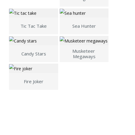
Tic Tac Take
Sea Hunter
Musketeer 
Candy Stars
Megaways
Fire Joker