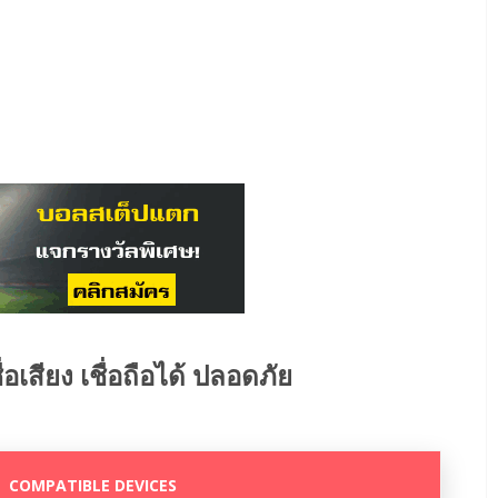
เสียง เชื่อถือได้ ปลอดภัย
COMPATIBLE DEVICES