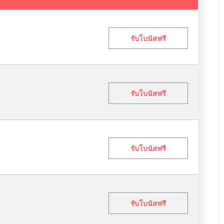
รับโบนัสฟรี
รับโบนัสฟรี
รับโบนัสฟรี
รับโบนัสฟรี