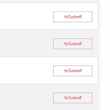
รับโบนัสฟรี
รับโบนัสฟรี
รับโบนัสฟรี
รับโบนัสฟรี