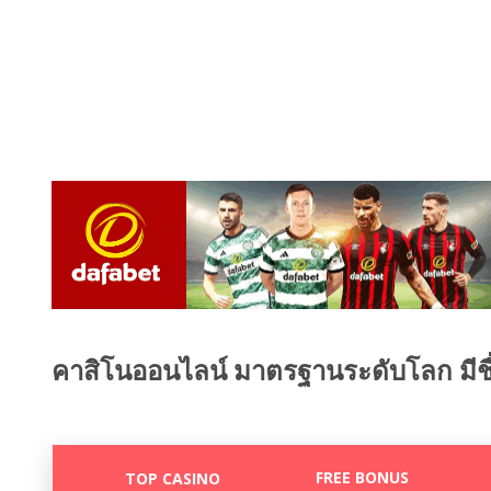
คาสิโนออนไลน์ มาตรฐานระดับโลก มีชื่อ
FREE BONUS
TOP CASINO