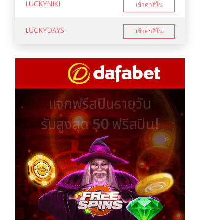
LUCKYNIKI
เข้าคาสิโน
LUCKYDAYS
เข้าคาสิโน