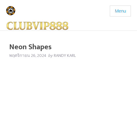
Menu
Neon Shapes
พฤศจิกายน 26, 2024
by
RANDY KARL