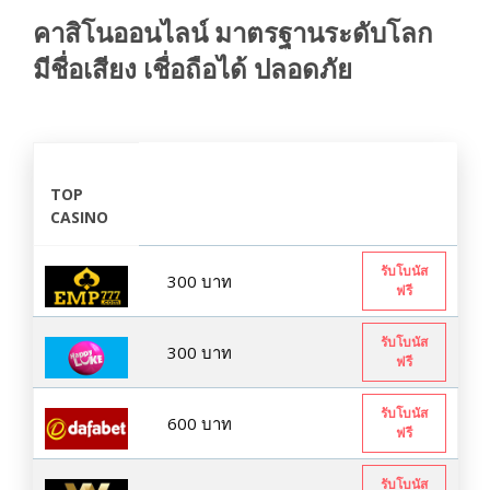
คาสิโนออนไลน์ มาตรฐานระดับโลก
มีชื่อเสียง เชื่อถือได้ ปลอดภัย
TOP
CASINO
รับโบนัส
300 บาท
ฟรี
รับโบนัส
300 บาท
ฟรี
รับโบนัส
600 บาท
ฟรี
รับโบนัส