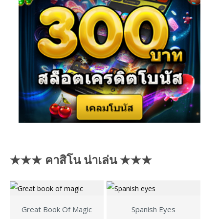
★★★ คาสิโน น่าเล่น ★★★
Great Book Of Magic
Spanish Eyes