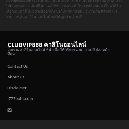
clubvip888.com เว็บไซต์ที่นำเสนอ เกมคาสิโน เกมออนไลน์ เพื่อให้ทุกท่าน
ได้เลือกทดลองเล่นฟรี และจะได้รับการแนะนำในการเลือกเล่น เว็บคาสิโน
เลือกเกมคาสิโน อย่างมืออาชีพ ขอให้ทุกท่านชนะเงินรางวัล สร้างกำไร
จากการเล่นคาสิโนออนไลน์ ขอให้ทุกท่านโชคดี
CLUBVIP888 คาสิโนออนไลน์
เว็บรวมคาสิโนออนไลน์ ที่น่าเชื่อ ให้บริการนานกว่า10ปี ปลอดภัย
ที่สุด
Contact Us
About Us
Disclaimer
i777baht.com