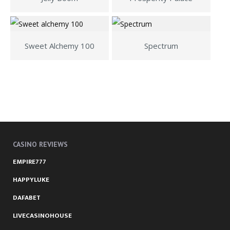
Sweet Alchemy 100
Spectrum
CASINO REVIEWS
EMPIRE777
HAPPYLUKE
DAFABET
LIVECASINOHOUSE