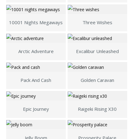
10001 Nights Megaways
Three Wishes
Arctic Adventure
Excalibur Unleashed
Pack And Cash
Golden Caravan
Epic Journey
Raigeki Rising X30
Jelly Boom
Prosperity Palace