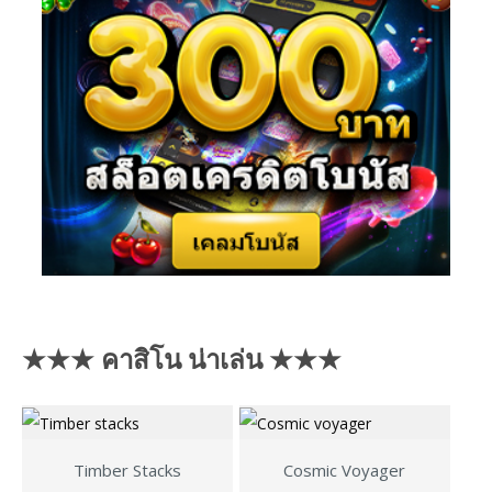
★★★ คาสิโน น่าเล่น ★★★
Timber Stacks
Cosmic Voyager