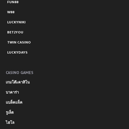
FUN88
W88
LUCKYNIKI
BET2YOU
TWIN CASINO
LUCKYDAYS
CASINO GAMES
เกมโต๊ะคาสิโน
บาคาร่า
แบล็คแจ็ค
รูเล็ต
ไฮโล