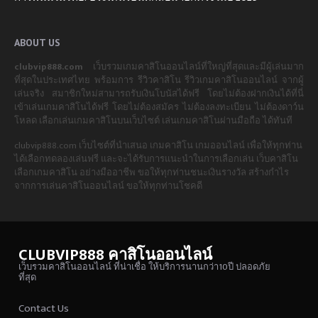
ABOUT US
clubvip888.com
เว็บรวมเกมคาสิโนออนไลน์ที่ใหญ่ที่สุดและมีผู้เล่นมาก
ที่สุดในประเทศไทย พร้อมการ รีวิวคาสิโน รีวิวเกมคาสิโนออนไลน์ จากผู้
เล่นจริง สมาชิกใหม่สามารถรับเงินโบนัสได้ฟรี โดยไม่ต้องฝากเงินได้ที่นี่
เข้าเล่นเกมคาสิโนได้ฟรี โดยไม่ต้องสมัคร ไม่ต้องลงทะเบียน ไม่ต้องดาว์น
โหลด เลือกเล่นเกมคาสิโนบนเว็บไซต์ เล่นเกมคาสิโนผ่านมือถือ ได้ทันที
clubvip888.com เว็บไซต์ที่นำเสนอ เกมคาสิโน เกมออนไลน์ เพื่อให้ทุกท่าน
ได้เลือกทดลองเล่นฟรี และจะได้รับการแนะนำในการเลือกเล่น เว็บคาสิโน
เลือกเกมคาสิโน อย่างมืออาชีพ ขอให้ทุกท่านชนะเงินรางวัล สร้างกำไร
จากการเล่นคาสิโนออนไลน์ ขอให้ทุกท่านโชคดี
CLUBVIP888 คาสิโนออนไลน์
เว็บรวมคาสิโนออนไลน์ ที่น่าเชื่อ ให้บริการนานกว่า10ปี ปลอดภัย
ที่สุด
Contact Us