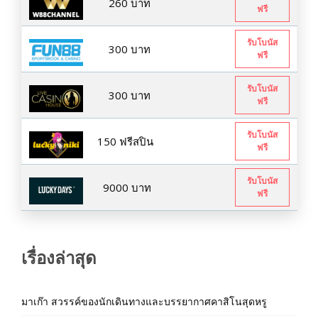
260 บาท
ฟรี
รับโบนัส
300 บาท
ฟรี
รับโบนัส
300 บาท
ฟรี
รับโบนัส
150 ฟรีสปิน
ฟรี
รับโบนัส
9000 บาท
ฟรี
เรื่องล่าสุด
มาเก๊า สวรรค์ของนักเดินทางและบรรยากาศคาสิโนสุดหรู