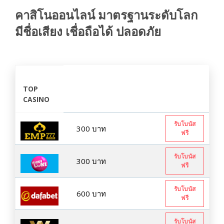
คาสิโนออนไลน์ มาตรฐานระดับโลก
มีชื่อเสียง เชื่อถือได้ ปลอดภัย
TOP
CASINO
รับโบนัส
300 บาท
ฟรี
รับโบนัส
300 บาท
ฟรี
รับโบนัส
600 บาท
ฟรี
รับโบนัส