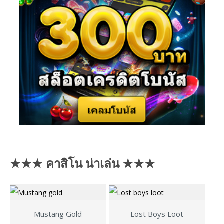
★★★ คาสิโน น่าเล่น ★★★
Mustang Gold
Lost Boys Loot