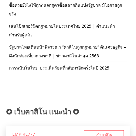
ซื้อหวยยังไงให้ถูก? แจกสูตรซื้อสลากกินแบ่งรัฐบาล มีโอกาสถูก
จริง
เล่นโป๊กเกอร์ผิดกฎหมายในประเทศไทย 2025 | คำแนะนำ
สำหรับผู้เล่น
รัฐบาลไทยเดินหน้าพิจารณา “คาสิโนถูกกฎหมาย” ดันเศรษฐกิจ –
ดึงนักท่องเที่ยวต่างชาติ | ข่าวคาสิโนล่าสุด 2568
การพนันในไทย: ประเด็นร้อนที่กลับมาอีกครั้งในปี 2025
✪ เว็บคาสิโน แนะนำ ✪
EMPIRE777
เข้าคาสิโน