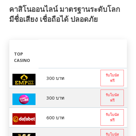
คาสิโนออนไลน์ มาตรฐานระดับโลก
มีชื่อเสียง เชื่อถือได้ ปลอดภัย
TOP
CASINO
รับโบนัส
300 บาท
ฟรี
รับโบนัส
300 บาท
ฟรี
รับโบนัส
600 บาท
ฟรี
รับโบนัส