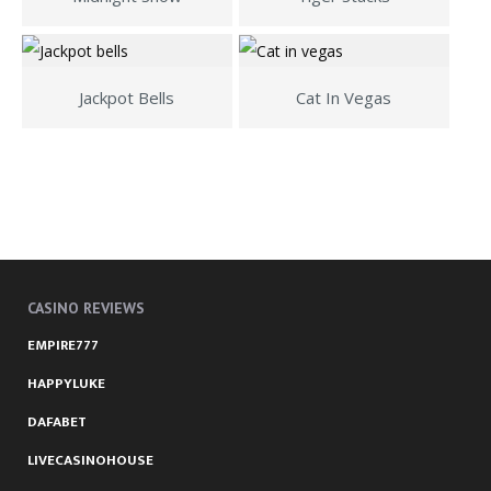
Jackpot Bells
Cat In Vegas
CASINO REVIEWS
EMPIRE777
HAPPYLUKE
DAFABET
LIVECASINOHOUSE