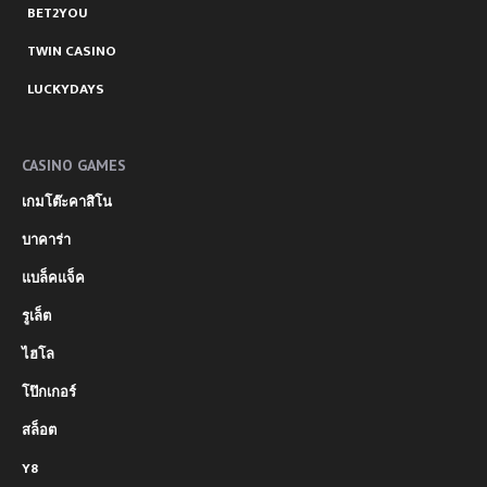
BET2YOU
TWIN CASINO
LUCKYDAYS
CASINO GAMES
เกมโต๊ะคาสิโน
บาคาร่า
แบล็คแจ็ค
รูเล็ต
ไฮโล
โป๊กเกอร์
สล็อต
Y8