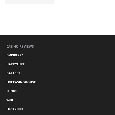
CASINO REVIEWS
EMPIRE777
HAPPYLUKE
DAFABET
LIVECASINOHOUSE
FUN88
W88
LUCKYNIKI