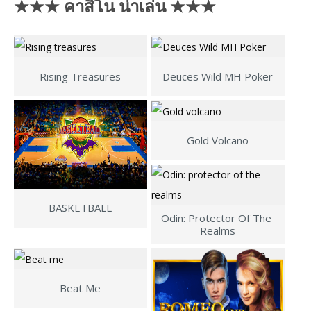
★★★ คาสิโน น่าเล่น ★★★
Rising Treasures
Deuces Wild MH Poker
Gold Volcano
BASKETBALL
Odin: Protector Of The 
Realms
Beat Me