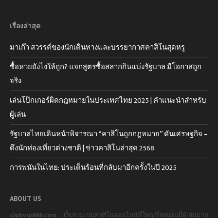
เรื่องล่าสุด
มาเก๊า สวรรค์ของนักเดินทางและบรรยากาศคาสิโนสุดหรู
ซื้อหวยยังไงให้ถูก? แจกสูตรซื้อสลากกินแบ่งรัฐบาล มีโอกาสถูก
จริง
เล่นโป๊กเกอร์ผิดกฎหมายในประเทศไทย 2025 | คำแนะนำสำหรับ
ผู้เล่น
รัฐบาลไทยเดินหน้าพิจารณา “คาสิโนถูกกฎหมาย” ดันเศรษฐกิจ –
ดึงนักท่องเที่ยวต่างชาติ | ข่าวคาสิโนล่าสุด 2568
การพนันในไทย: ประเด็นร้อนที่กลับมาอีกครั้งในปี 2025
ABOUT US
clubvip888.com
เว็บรวมเกมคาสิโนออนไลน์ที่ใหญ่ที่สุดและมีผู้เล่นมาก