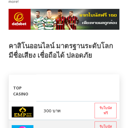
more!
คาสิโนออนไลน์ มาตรฐานระดับโลก
มีชื่อเสียง เชื่อถือได้ ปลอดภัย
TOP
CASINO
รับโบนัส
300 บาท
ฟรี
รับโบนัส