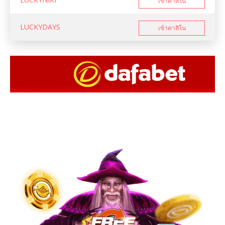
เข้าคาสิโน
LUCKYDAYS
เข้าคาสิโน