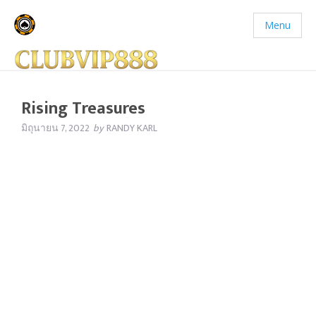
Menu
Rising Treasures
มิถุนายน 7, 2022
by
RANDY KARL