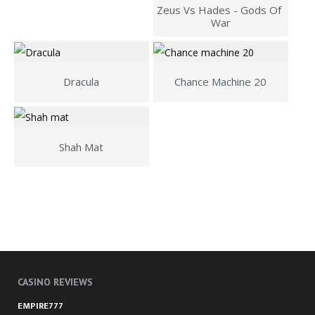
Zeus Vs Hades - Gods Of 
War
Dracula
Chance Machine 20
Shah Mat
CASINO REVIEWS
EMPIRE777