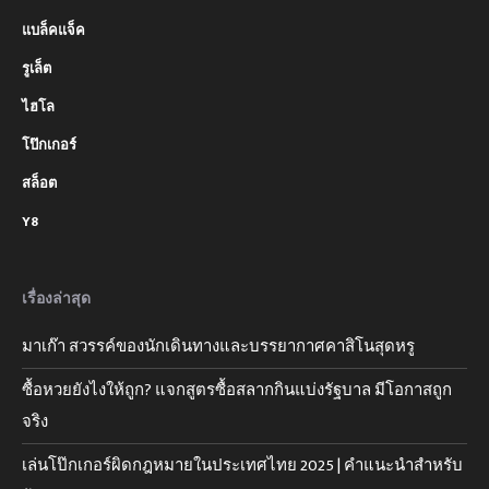
แบล็คแจ็ค
รูเล็ต
ไฮโล
โป๊กเกอร์
สล็อต
Y8
เรื่องล่าสุด
มาเก๊า สวรรค์ของนักเดินทางและบรรยากาศคาสิโนสุดหรู
ซื้อหวยยังไงให้ถูก? แจกสูตรซื้อสลากกินแบ่งรัฐบาล มีโอกาสถูก
จริง
เล่นโป๊กเกอร์ผิดกฎหมายในประเทศไทย 2025 | คำแนะนำสำหรับ