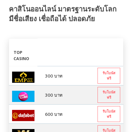
คาสิโนออนไลน์ มาตรฐานระดับโลก
มีชื่อเสียง เชื่อถือได้ ปลอดภัย
TOP
CASINO
รับโบนัส
300 บาท
ฟรี
รับโบนัส
300 บาท
ฟรี
รับโบนัส
600 บาท
ฟรี
รับโบนัส