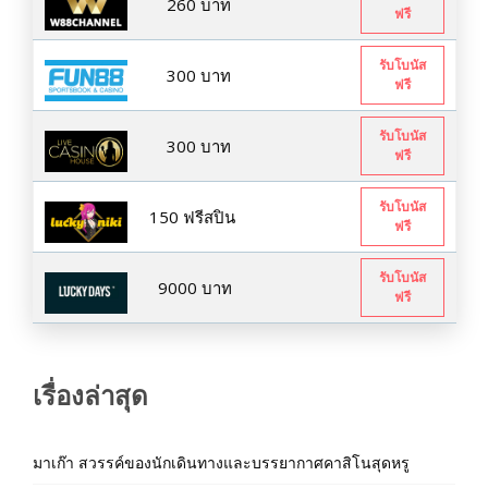
260 บาท
ฟรี
รับโบนัส
300 บาท
ฟรี
รับโบนัส
300 บาท
ฟรี
รับโบนัส
150 ฟรีสปิน
ฟรี
รับโบนัส
9000 บาท
ฟรี
เรื่องล่าสุด
มาเก๊า สวรรค์ของนักเดินทางและบรรยากาศคาสิโนสุดหรู