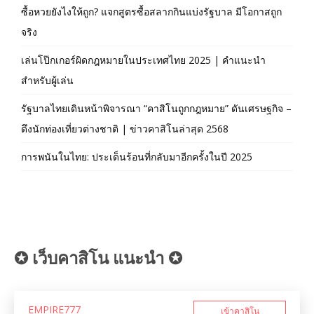
ซื้อหวยยังไงให้ถูก? แจกสูตรซื้อสลากกินแบ่งรัฐบาล มีโอกาสถูก
จริง
เล่นโป๊กเกอร์ผิดกฎหมายในประเทศไทย 2025 | คำแนะนำ
สำหรับผู้เล่น
รัฐบาลไทยเดินหน้าพิจารณา “คาสิโนถูกกฎหมาย” ดันเศรษฐกิจ –
ดึงนักท่องเที่ยวต่างชาติ | ข่าวคาสิโนล่าสุด 2568
การพนันในไทย: ประเด็นร้อนที่กลับมาอีกครั้งในปี 2025
✪ เว็บคาสิโน แนะนำ ✪
EMPIRE777
เข้าคาสิโน