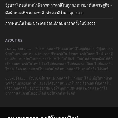
รัฐบาลไทยเดินหน้าพิจารณา “คาสิโนถูกกฎหมาย” ดันเศรษฐกิจ –
ดึงนักท่องเที่ยวต่างชาติ | ข่าวคาสิโนล่าสุด 2568
การพนันในไทย: ประเด็นร้อนที่กลับมาอีกครั้งในปี 2025
ABOUT US
clubvip888.com
เว็บรวมเกมคาสิโนออนไลน์ที่ใหญ่ที่สุดและมีผู้เล่นมาก
ที่สุดในประเทศไทย พร้อมการ รีวิวคาสิโน รีวิวเกมคาสิโนออนไลน์ จากผู้
เล่นจริง สมาชิกใหม่สามารถรับเงินโบนัสได้ฟรี โดยไม่ต้องฝากเงินได้ที่นี่
เข้าเล่นเกมคาสิโนได้ฟรี โดยไม่ต้องสมัคร ไม่ต้องลงทะเบียน ไม่ต้องดาว์น
โหลด เลือกเล่นเกมคาสิโนบนเว็บไซต์ เล่นเกมคาสิโนผ่านมือถือ ได้ทันที
clubvip888.com เว็บไซต์ที่นำเสนอ เกมคาสิโน เกมออนไลน์ เพื่อให้ทุกท่าน
ได้เลือกทดลองเล่นฟรี และจะได้รับการแนะนำในการเลือกเล่น เว็บคาสิโน
เลือกเกมคาสิโน อย่างมืออาชีพ ขอให้ทุกท่านชนะเงินรางวัล สร้างกำไร
จากการเล่นคาสิโนออนไลน์ ขอให้ทุกท่านโชคดี