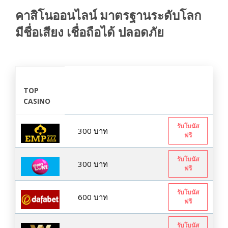
คาสิโนออนไลน์ มาตรฐานระดับโลก
มีชื่อเสียง เชื่อถือได้ ปลอดภัย
TOP
CASINO
รับโบนัส
300 บาท
ฟรี
รับโบนัส
300 บาท
ฟรี
รับโบนัส
600 บาท
ฟรี
รับโบนัส