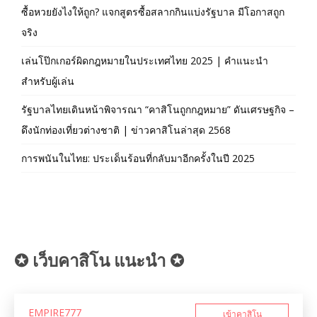
ซื้อหวยยังไงให้ถูก? แจกสูตรซื้อสลากกินแบ่งรัฐบาล มีโอกาสถูก
จริง
เล่นโป๊กเกอร์ผิดกฎหมายในประเทศไทย 2025 | คำแนะนำ
สำหรับผู้เล่น
รัฐบาลไทยเดินหน้าพิจารณา “คาสิโนถูกกฎหมาย” ดันเศรษฐกิจ –
ดึงนักท่องเที่ยวต่างชาติ | ข่าวคาสิโนล่าสุด 2568
การพนันในไทย: ประเด็นร้อนที่กลับมาอีกครั้งในปี 2025
✪ เว็บคาสิโน แนะนำ ✪
EMPIRE777
เข้าคาสิโน