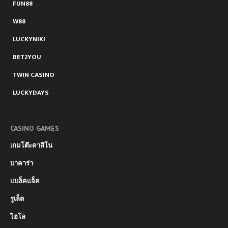
FUN88
W88
LUCKYNIKI
BET2YOU
TWIN CASINO
LUCKYDAYS
CASINO GAMES
เกมโต๊ะคาสิโน
บาคาร่า
แบล็คแจ็ค
รูเล็ต
ไฮโล