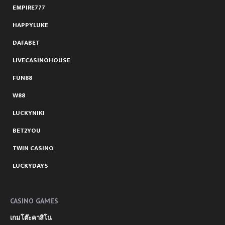
EMPIRE777
HAPPYLUKE
DAFABET
LIVECASINOHOUSE
FUN88
W88
LUCKYNIKI
BET2YOU
TWIN CASINO
LUCKYDAYS
CASINO GAMES
เกมโต๊ะคาสิโน