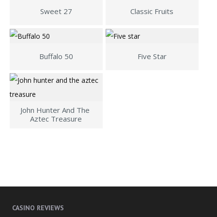
Sweet 27
Classic Fruits
Buffalo 50
Five Star
John Hunter And The 
Aztec Treasure
CASINO REVIEWS