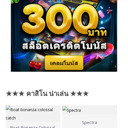
★★★ คาสิโน น่าเล่น ★★★
Spectra
Boat Bonanza Colossal 