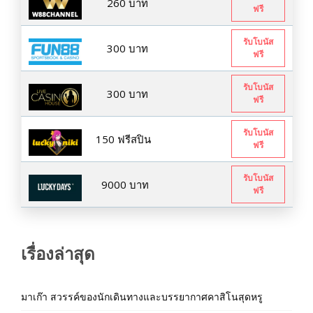
260 บาท
ฟรี
รับโบนัส
300 บาท
ฟรี
รับโบนัส
300 บาท
ฟรี
รับโบนัส
150 ฟรีสปิน
ฟรี
รับโบนัส
9000 บาท
ฟรี
เรื่องล่าสุด
มาเก๊า สวรรค์ของนักเดินทางและบรรยากาศคาสิโนสุดหรู