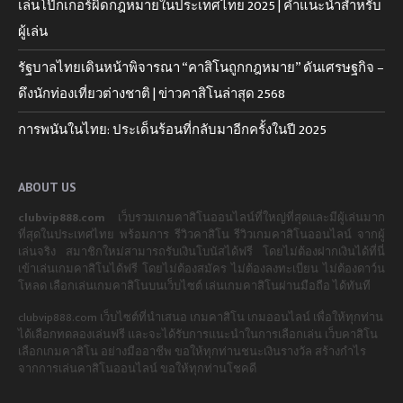
เล่นโป๊กเกอร์ผิดกฎหมายในประเทศไทย 2025 | คำแนะนำสำหรับ
ผู้เล่น
รัฐบาลไทยเดินหน้าพิจารณา “คาสิโนถูกกฎหมาย” ดันเศรษฐกิจ –
ดึงนักท่องเที่ยวต่างชาติ | ข่าวคาสิโนล่าสุด 2568
การพนันในไทย: ประเด็นร้อนที่กลับมาอีกครั้งในปี 2025
ABOUT US
clubvip888.com
เว็บรวมเกมคาสิโนออนไลน์ที่ใหญ่ที่สุดและมีผู้เล่นมาก
ที่สุดในประเทศไทย พร้อมการ รีวิวคาสิโน รีวิวเกมคาสิโนออนไลน์ จากผู้
เล่นจริง สมาชิกใหม่สามารถรับเงินโบนัสได้ฟรี โดยไม่ต้องฝากเงินได้ที่นี่
เข้าเล่นเกมคาสิโนได้ฟรี โดยไม่ต้องสมัคร ไม่ต้องลงทะเบียน ไม่ต้องดาว์น
โหลด เลือกเล่นเกมคาสิโนบนเว็บไซต์ เล่นเกมคาสิโนผ่านมือถือ ได้ทันที
clubvip888.com เว็บไซต์ที่นำเสนอ เกมคาสิโน เกมออนไลน์ เพื่อให้ทุกท่าน
ได้เลือกทดลองเล่นฟรี และจะได้รับการแนะนำในการเลือกเล่น เว็บคาสิโน
เลือกเกมคาสิโน อย่างมืออาชีพ ขอให้ทุกท่านชนะเงินรางวัล สร้างกำไร
จากการเล่นคาสิโนออนไลน์ ขอให้ทุกท่านโชคดี