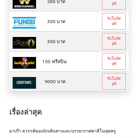
260 บาท
ฟรี
รับโบนัส
300 บาท
ฟรี
รับโบนัส
300 บาท
ฟรี
รับโบนัส
150 ฟรีสปิน
ฟรี
รับโบนัส
9000 บาท
ฟรี
เรื่องล่าสุด
มาเก๊า สวรรค์ของนักเดินทางและบรรยากาศคาสิโนสุดหรู