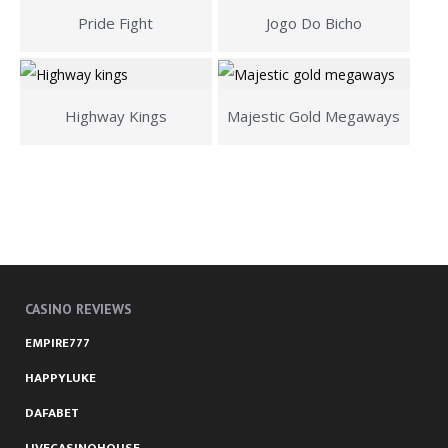
Pride Fight
Jogo Do Bicho
Highway Kings
Majestic Gold Megaways
CASINO REVIEWS
EMPIRE777
HAPPYLUKE
DAFABET
LIVECASINOHOUSE