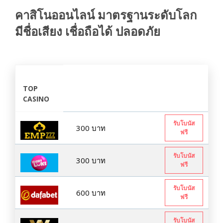
คาสิโนออนไลน์ มาตรฐานระดับโลก
มีชื่อเสียง เชื่อถือได้ ปลอดภัย
TOP
CASINO
รับโบนัส
300 บาท
ฟรี
รับโบนัส
300 บาท
ฟรี
รับโบนัส
600 บาท
ฟรี
รับโบนัส