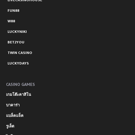
FUN88
W88
LUCKYNIKI
BET2YOU
TWIN CASINO
LUCKYDAYS
CASINO GAMES
เกมโต๊ะคาสิโน
บาคาร่า
แบล็คแจ็ค
รูเล็ต