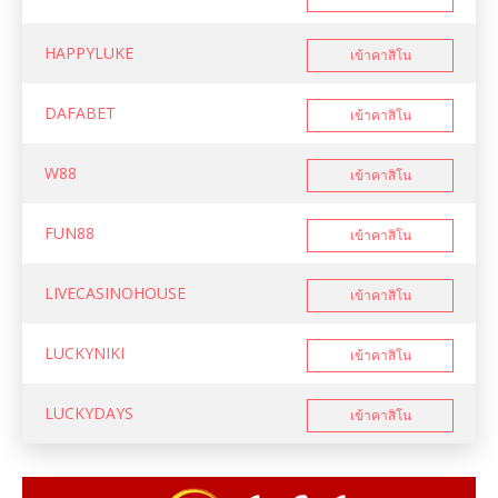
HAPPYLUKE
เข้าคาสิโน
DAFABET
เข้าคาสิโน
W88
เข้าคาสิโน
FUN88
เข้าคาสิโน
LIVECASINOHOUSE
เข้าคาสิโน
LUCKYNIKI
เข้าคาสิโน
LUCKYDAYS
เข้าคาสิโน