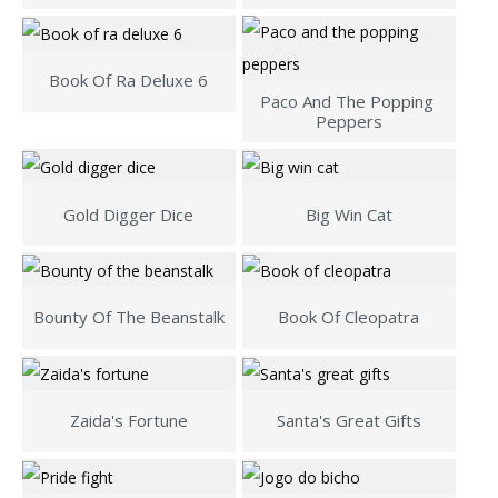
Book Of Ra Deluxe 6
Paco And The Popping 
Peppers
Gold Digger Dice
Big Win Cat
Bounty Of The Beanstalk
Book Of Cleopatra
Zaida's Fortune
Santa's Great Gifts