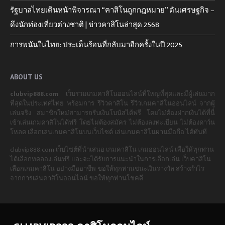
รัฐบาลไทยเดินหน้าพิจารณา “คาสิโนถูกกฎหมาย” ดันเศรษฐกิจ –
ดึงนักท่องเที่ยวต่างชาติ | ข่าวคาสิโนล่าสุด 2568
การพนันในไทย: ประเด็นร้อนที่กลับมาอีกครั้งในปี 2025
ABOUT US
clubvip888.com
เว็บรวมเกมคาสิโนออนไลน์ที่ใหญ่ที่สุดและมีผู้เล่นมาก
ที่สุดในประเทศไทย พร้อมการ รีวิวคาสิโน รีวิวเกมคาสิโนออนไลน์ จากผู้
เล่นจริง สมาชิกใหม่สามารถรับเงินโบนัสได้ฟรี โดยไม่ต้องฝากเงินได้ที่นี่
เข้าเล่นเกมคาสิโนได้ฟรี โดยไม่ต้องสมัคร ไม่ต้องลงทะเบียน ไม่ต้องดาว์น
โหลด เลือกเล่นเกมคาสิโนบนเว็บไซต์ เล่นเกมคาสิโนผ่านมือถือ ได้ทันที
clubvip888.com เว็บไซต์ที่นำเสนอ เกมคาสิโน เกมออนไลน์ เพื่อให้ทุกท่าน
ได้เลือกทดลองเล่นฟรี และจะได้รับการแนะนำในการเลือกเล่น เว็บคาสิโน
เลือกเกมคาสิโน อย่างมืออาชีพ ขอให้ทุกท่านชนะเงินรางวัล สร้างกำไร
จากการเล่นคาสิโนออนไลน์ ขอให้ทุกท่านโชคดี