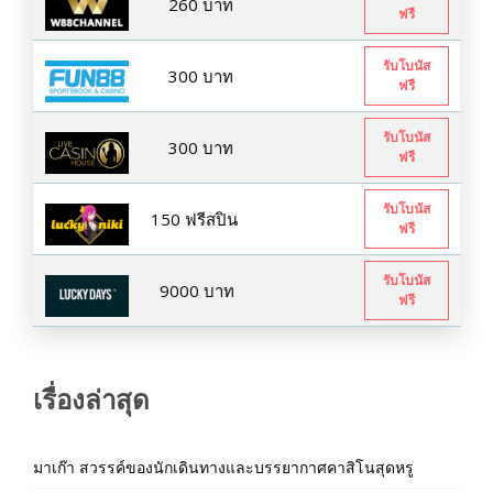
260 บาท
ฟรี
รับโบนัส
300 บาท
ฟรี
รับโบนัส
300 บาท
ฟรี
รับโบนัส
150 ฟรีสปิน
ฟรี
รับโบนัส
9000 บาท
ฟรี
เรื่องล่าสุด
มาเก๊า สวรรค์ของนักเดินทางและบรรยากาศคาสิโนสุดหรู