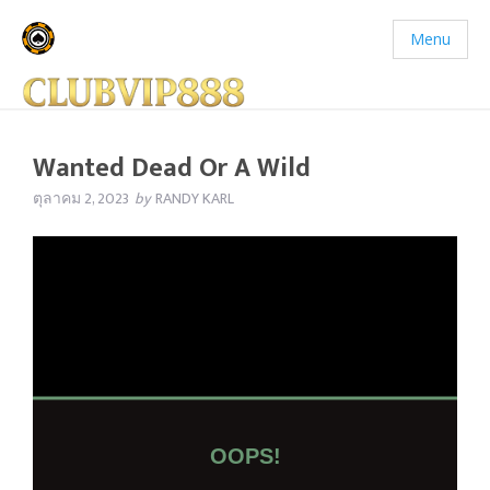
Menu
Wanted Dead Or A Wild
ตุลาคม 2, 2023
by
RANDY KARL