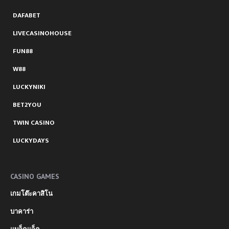
DAFABET
LIVECASINOHOUSE
FUN88
W88
LUCKYNIKI
BET2YOU
TWIN CASINO
LUCKYDAYS
CASINO GAMES
เกมโต๊ะคาสิโน
บาคาร่า