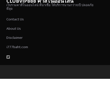
CLUBVIP888 คาสิโนออนไลน์
เว็บรวมคาสิโนออนไลน์ ที่น่าเชื่อ ให้บริการนานกว่า10ปี ปลอดภัย
ที่สุด
Contact Us
About Us
Disclaimer
i777baht.com