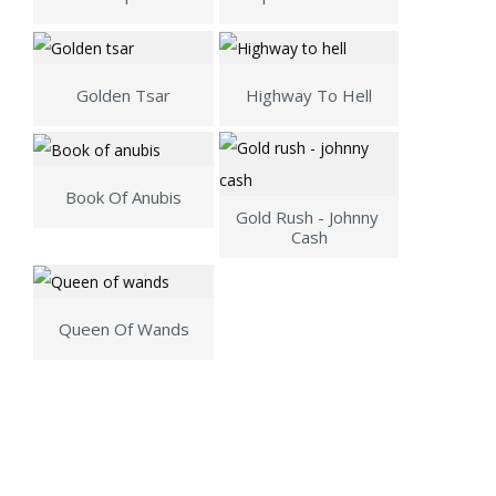
Golden Tsar
Highway To Hell
Book Of Anubis
Gold Rush - Johnny 
Cash
Queen Of Wands