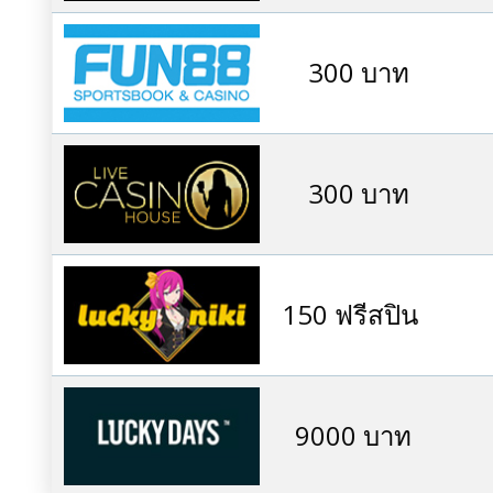
300 บาท
300 บาท
150 ฟรีสปิน
9000 บาท