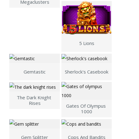
Megaclusters
5 Lions
Gemtastic
Sherlock's Casebook
The Dark Knight 
Rises
Gates Of Olympus 
1000
Gem Splitter
Cops And Bandits