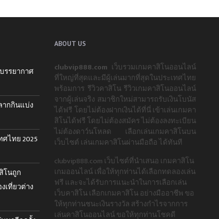
ABOUT US
clubvip888.com
เว็บรวมเกมคาสิโนออนไลน์
ละบรรยากาศ
ที่ใหญ่ที่สุดและมีผู้เล่นมากที่สุดในประเทศไทย
พร้อมการ รีวิวคาสิโน รีวิวเกมคาสิโนออนไลน์
จากผู้เล่นจริง สมาชิกใหม่สามารถรับเงินโบนัส
สลากกินแบ่ง
ได้ฟรี โดยไม่ต้องฝากเงินได้ที่นี่ เข้าเล่นเกมคา
สิโนได้ฟรี โดยไม่ต้องสมัคร ไม่ต้องลงทะเบียน
ไม่ต้องดาว์นโหลด เลือกเล่นเกมคาสิโนบน
เทศไทย 2025
เว็บไซต์ เล่นเกมคาสิโนผ่านมือถือ ได้ทันที
clubvip888.com เว็บไซต์ที่นำเสนอ เกมคาสิโน
เกมออนไลน์ เพื่อให้ทุกท่านได้เลือกทดลองเล่น
ิโนถูก
ฟรี และจะได้รับการแนะนำในการเลือกเล่น
งเที่ยวต่าง
เว็บคาสิโน เลือกเกมคาสิโน อย่างมืออาชีพ ขอ
ให้ทุกท่านชนะเงินรางวัล สร้างกำไรจากการ
เล่นคาสิโนออนไลน์ ขอให้ทุกท่านโชคดี