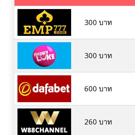
300 บาท
300 บาท
600 บาท
260 บาท