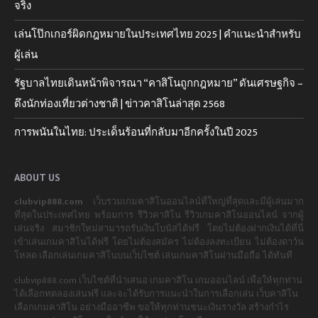
จริง
เล่นโป๊กเกอร์ผิดกฎหมายในประเทศไทย 2025 | คำแนะนำสำหรับ
ผู้เล่น
รัฐบาลไทยเดินหน้าพิจารณา “คาสิโนถูกกฎหมาย” ดันเศรษฐกิจ –
ดึงนักท่องเที่ยวต่างชาติ | ข่าวคาสิโนล่าสุด 2568
การพนันในไทย: ประเด็นร้อนที่กลับมาอีกครั้งในปี 2025
ABOUT US
clubvip888.com
เว็บรวมเกมคาสิโนออนไลน์ที่ใหญ่ที่สุดและมีผู้เล่นมาก
ที่สุดในประเทศไทย พร้อมการ รีวิวคาสิโน รีวิวเกมคาสิโนออนไลน์ จากผู้
เล่นจริง สมาชิกใหม่สามารถรับเงินโบนัสได้ฟรี โดยไม่ต้องฝากเงินได้ที่นี่
เข้าเล่นเกมคาสิโนได้ฟรี โดยไม่ต้องสมัคร ไม่ต้องลงทะเบียน ไม่ต้องดาว์น
โหลด เลือกเล่นเกมคาสิโนบนเว็บไซต์ เล่นเกมคาสิโนผ่านมือถือ ได้ทันที
clubvip888.com เว็บไซต์ที่นำเสนอ เกมคาสิโน เกมออนไลน์ เพื่อให้ทุกท่าน
ได้เลือกทดลองเล่นฟรี และจะได้รับการแนะนำในการเลือกเล่น เว็บคาสิโน
เลือกเกมคาสิโน อย่างมืออาชีพ ขอให้ทุกท่านชนะเงินรางวัล สร้างกำไร