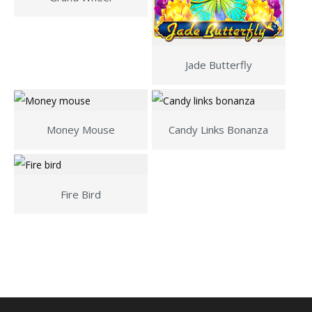
Jade Butterfly
Money Mouse
Candy Links Bonanza
Fire Bird