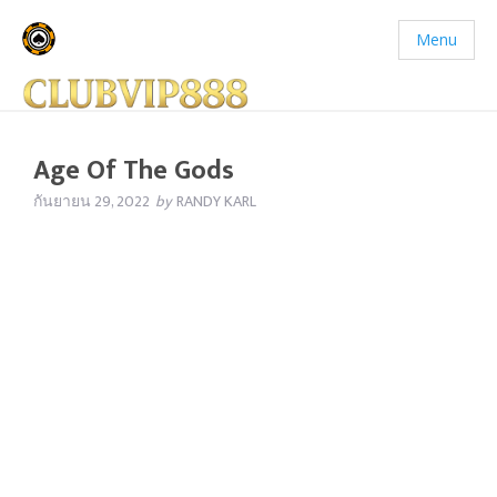
Menu
Age Of The Gods
กันยายน 29, 2022
by
RANDY KARL