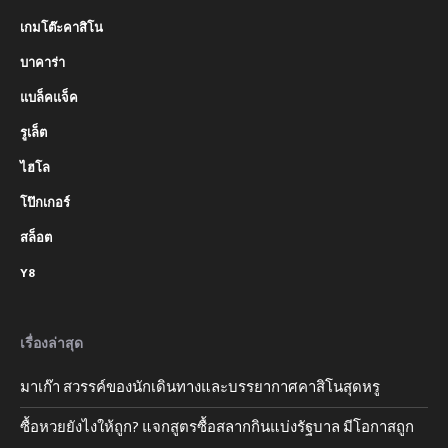
เกมโต๊ะคาสิโน
บาคาร่า
แบล็คแจ็ค
รูเล็ต
ไฮโล
โป๊กเกอร์
สล็อต
Y8
เรื่องล่าสุด
มาเก๊า สวรรค์ของนักเดินทางและบรรยากาศคาสิโนสุดหรู
ซื้อหวยยังไงให้ถูก? แจกสูตรซื้อสลากกินแบ่งรัฐบาล มีโอกาสถูก