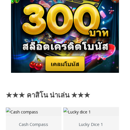
★★★ คาสิโน น่าเล่น ★★★
Cash Compass
Lucky Dice 1