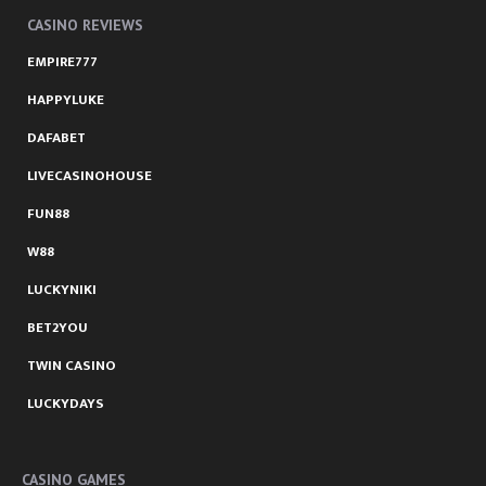
CASINO REVIEWS
EMPIRE777
HAPPYLUKE
DAFABET
LIVECASINOHOUSE
FUN88
W88
LUCKYNIKI
BET2YOU
TWIN CASINO
LUCKYDAYS
CASINO GAMES