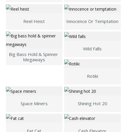
Reel Heist
Innocence Or Temptation
Wild Falls
Big Bass Hold & Spinner 
Megaways
Rotiki
Space Miners
Shining Hot 20
Fat Cat
Cash Elevator