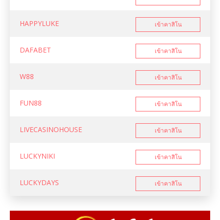
HAPPYLUKE
เข้าคาสิโน
DAFABET
เข้าคาสิโน
W88
เข้าคาสิโน
FUN88
เข้าคาสิโน
LIVECASINOHOUSE
เข้าคาสิโน
LUCKYNIKI
เข้าคาสิโน
LUCKYDAYS
เข้าคาสิโน