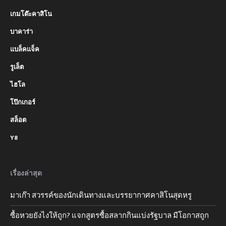
เกมโต๊ะคาสิโน
บาคาร่า
แบล็คแจ็ค
รูเล็ต
ไฮโล
โป๊กเกอร์
สล็อต
Y8
เรื่องล่าสุด
มาเก๊า สวรรค์ของนักเดินทางและบรรยากาศคาสิโนสุดหรู
ซื้อหวยยังไงให้ถูก? แจกสูตรซื้อสลากกินแบ่งรัฐบาล มีโอกาสถูก