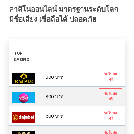
คาสิโนออนไลน์ มาตรฐานระดับโลก
มีชื่อเสียง เชื่อถือได้ ปลอดภัย
TOP
CASINO
รับโบนัส
300 บาท
ฟรี
รับโบนัส
300 บาท
ฟรี
รับโบนัส
600 บาท
ฟรี
รับโบนัส