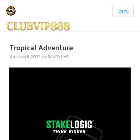
Menu
Tropical Adventure
ธันวาคม 8, 2022
by
RANDY KARL